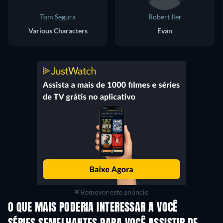
Tom Segura
Robert Iler
Various Characters
Evan
Remover este anúncio
O QUE MAIS PODERIA INTERESSAR A VOCÊ
Série
Série
S