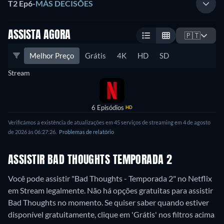
T2 Ep6
-
MÁS DECISÕES
ASSISTA AGORA
🇵🇹
Melhor Preço
Grátis
4K
HD
SD
Stream
6 Episódios
HD
Verificámos a existência de atualizações em 45 serviços de streaming em 4 de agosto
de 2026 às 06:27:26.
Problemas de relatório
ASSISTIR BAD THOUGHTS TEMPORADA 2
Você pode assistir "Bad Thoughts - Temporada 2" no Netflix
em Stream legalmente.
Não há opções gratuitas para assistir
Bad Thoughts no momento. Se quiser saber quando estiver
disponível gratuitamente, clique em 'Grátis' nos filtros acima