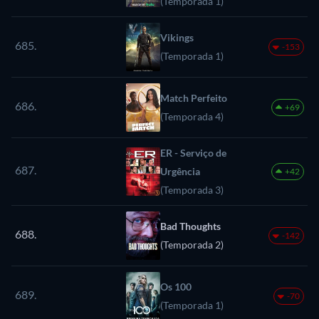
(Temporada 1)
Vikings
685.
-153
(Temporada 1)
Match Perfeito
686.
+69
(Temporada 4)
ER - Serviço de
687.
Urgência
+42
(Temporada 3)
Bad Thoughts
688.
-142
(Temporada 2)
Os 100
689.
-70
(Temporada 1)