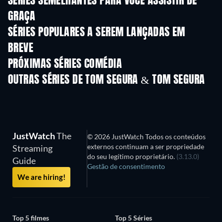
SÉRIES SEMELHANTES PARA VOCÊ ASSISTIR DE
GRAÇA
Série
S
SÉRIES POPULARES A SEREM LANÇADAS EM
BREVE
Série
Série
S
PRÓXIMAS SÉRIES COMÉDIA
Temporada 6
Temporada 2
Tempora
OUTRAS SÉRIES DE TOM SEGURA & TOM SEGURA
Série
Série
S
JustWatch
The
© 2026 JustWatch Todos os conteúdos
externos continuam a ser propriedade
Streaming
do seu legítimo proprietário.
(3.13.0)
Guide
Gestão de consentimento
We are hiring!
Top 5 filmes
Top 5 Séries