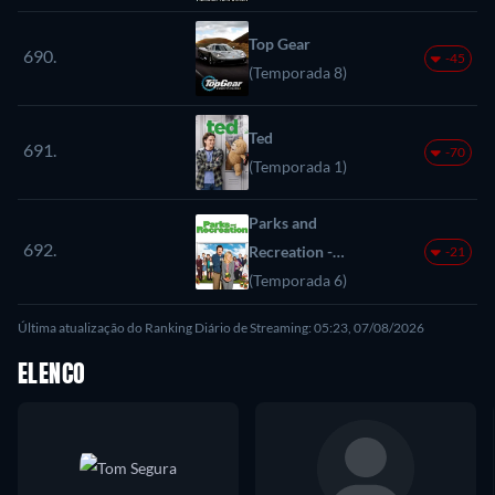
Top Gear
690.
-45
(Temporada 8)
Ted
691.
-70
(Temporada 1)
Parks and
692.
Recreation -
-21
Confusões de Leslie
(Temporada 6)
Última atualização do Ranking Diário de Streaming: 05:23, 07/08/2026
ELENCO