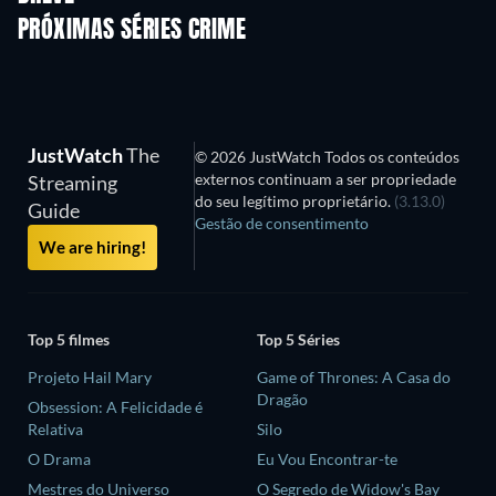
PRÓXIMAS SÉRIES CRIME
Temporada 6
Temporada 2
Tempora
JustWatch
The
© 2026 JustWatch Todos os conteúdos
externos continuam a ser propriedade
Streaming
do seu legítimo proprietário.
(3.13.0)
Guide
Gestão de consentimento
We are hiring!
Top 5 filmes
Top 5 Séries
Projeto Hail Mary
Game of Thrones: A Casa do
Dragão
Obsession: A Felicidade é
Relativa
Silo
O Drama
Eu Vou Encontrar-te
Mestres do Universo
O Segredo de Widow's Bay