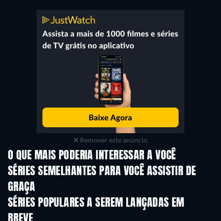
Remover este anúncio
O QUE MAIS PODERIA INTERESSAR A VOCÊ
Série
Série
S
SÉRIES SEMELHANTES PARA VOCÊ ASSISTIR DE
GRAÇA
Série
S
SÉRIES POPULARES A SEREM LANÇADAS EM
BREVE
Série
Série
S