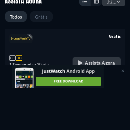
ASSISTA AGORA
🇵🇹
Todos
Grátis
Grátis
retail price
CC
HD
Assista Agora
1 Temporada -
30min
retail price
Veja
outras séries
grátis na
Ver grátis
Apple TV
PROMOVIDO
Não encontrou o que procura?