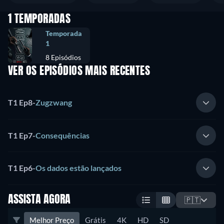
1 TEMPORADAS
Temporada
1
8 Episódios
VER OS EPISÓDIOS MAIS RECENTES
T1 Ep8
-
Zugzwang
T1 Ep7
-
Consequências
T1 Ep6
-
Os dados estão lançados
ASSISTA AGORA
🇵🇹
Melhor Preço
Grátis
4K
HD
SD