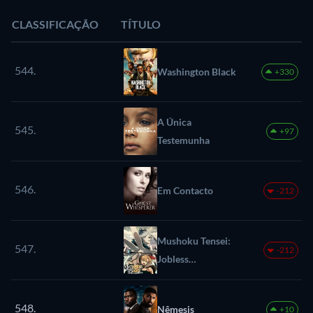
CLASSIFICAÇÃO
TÍTULO
544.
Washington Black
+330
A Única
545.
+97
Testemunha
546.
Em Contacto
-212
Mushoku Tensei:
547.
-212
Jobless
Reincarnation
548.
Nêmesis
+10