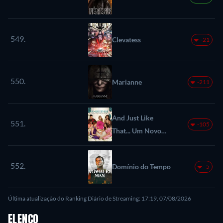
549.
Clevatess
-21
550.
Marianne
-211
And Just Like
551.
-105
That... Um Novo
Capítulo de Sex
and the City
552.
Domínio do Tempo
-5
Última atualização do Ranking Diário de Streaming: 17:19, 07/08/2026
ELENCO