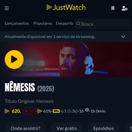
Lançamentos
Populares
Desporto
Atualmente disponível em 1 serviço de streaming.
NÊMESIS
(2026)
Título Original: Nemesis
620.
61%
6.1 (5.3k)
16
1h 0min
-62
Onde assistir?
Ver grátis
Episódios