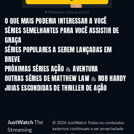
Remover este anúncio
O QUE MAIS PODERIA INTERESSAR A VOCÊ
Série
Série
S
Boys of Tommen
SÉRIES SEMELHANTES PARA VOCÊ ASSISTIR DE
GRAÇA
Série
Série
S
SÉRIES POPULARES A SEREM LANÇADAS EM
BREVE
Série
Série
S
PRÓXIMAS SÉRIES AÇÃO & AVENTURA
Temporada 2
Temporada 1
Tempora
OUTRAS SÉRIES DE MATTHEW LAW & ROB HARDY
Série
Série
S
JOIAS ESCONDIDAS DE THRILLER DE AÇÃO
JustWatch
The
© 2026 JustWatch Todos os conteúdos
externos continuam a ser propriedade
Streaming