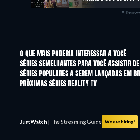
Remove
O QUE MAIS PODERIA INTERESSAR A VOCÊ
Série
Série
SÉRIES SEMELHANTES PARA VOCÊ ASSISTIR D
Série
Série
SÉRIES POPULARES A SEREM LANÇADAS EM B
Série
Série
PRÓXIMAS SÉRIES REALITY TV
Temporada 3
Temporada 1
JustWatch
|
The Streaming Guide
We are hiring!