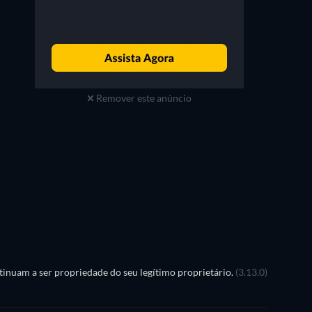
Remover este anúncio
Série
Série
Série
Série
Série
Temporada 1
Temporada 1
inuam a ser propriedade do seu legítimo proprietário.
(3.13.0)