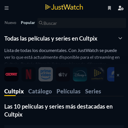
Nuevo
Popular
Todas las películas y series en Cultpix
Lista de todas los documentales. Con JustWatch se puede
ver lo que está actualmente disponible para el streaming en
Cultpix. Podrás filtrar la lista combinando diferentes
atributos. JustWatch es un motor de búsqueda de streaming
que te permite buscar y navegar a través de todos los
diferentes proveedores. Puedes averiguar dónde ver
Cultpix
Catálogo
Películas
Series
películas y filtrar la lista combinando diferentes atributos.
Las 10 películas y series más destacadas en
Cultpix