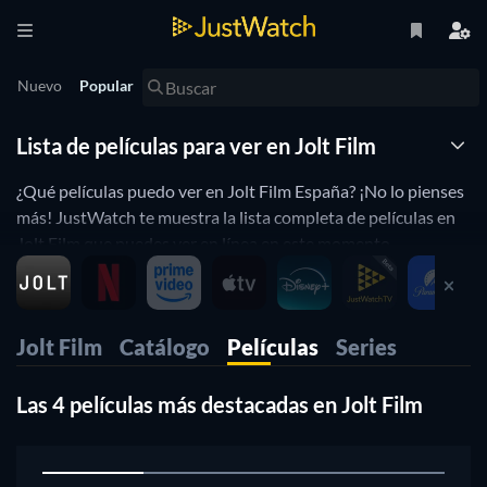
Nuevo
Popular
Lista de películas para ver en Jolt Film
¿Qué películas puedo ver en Jolt Film España? ¡No lo pienses
más! JustWatch te muestra la lista completa de películas en
Jolt Film que puedes ver en línea en este momento.
Organizamos esta lista de películas de Jolt Film por
popularidad para ayudarte a elegir las mejores películas para
ver. ¿Prefieres ver en Jolt Film películas de horror o de
Jolt Film
Catálogo
Películas
Series
comedia? Simplemente usa nuestros filtros a continuación
para encontrar películas o series en base a tus preferencias.
¡Sí, es así de simple!.
Las 4 películas más destacadas en Jolt Film
1