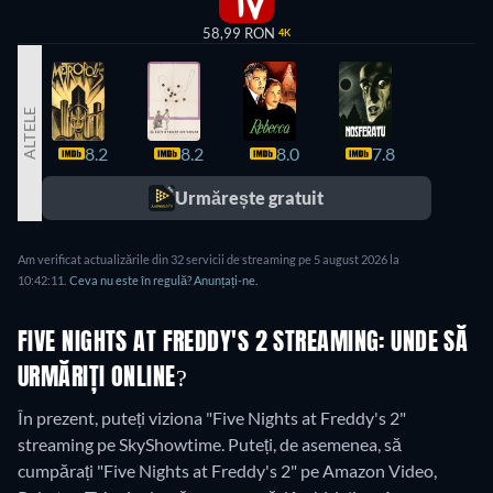
58,99 RON
4K
ALTELE
8.2
8.2
8.0
7.8
7.8
Urmărește gratuit
Am verificat actualizările din 32 servicii de streaming pe 5 august 2026 la
10:42:11.
Ceva nu este în regulă? Anunțați-ne.
FIVE NIGHTS AT FREDDY'S 2 STREAMING: UNDE SĂ
URMĂRIȚI ONLINE?
În prezent, puteți viziona "Five Nights at Freddy's 2"
streaming pe SkyShowtime. Puteți, de asemenea, să
cumpărați "Five Nights at Freddy's 2" pe Amazon Video,