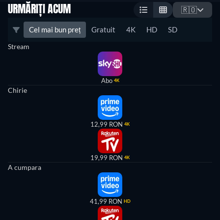
URMĂRIȚI ACUM
🇷🇴
Cel mai bun preț
Gratuit
4K
HD
SD
Stream
Abo
4K
Chirie
12,99 RON
4K
19,99 RON
4K
A cumpara
41,99 RON
HD