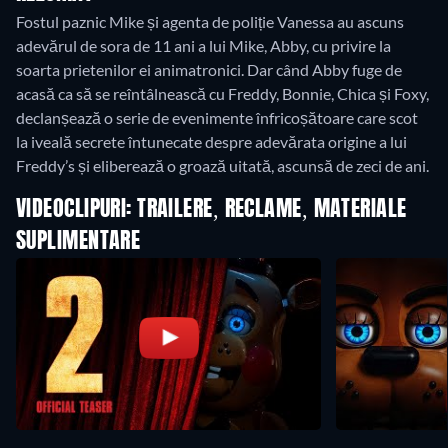
Fostul paznic Mike și agenta de poliție Vanessa au ascuns
adevărul de sora de 11 ani a lui Mike, Abby, cu privire la
soarta prietenilor ei animatronici. Dar când Abby fuge de
acasă ca să se reîntâlnească cu Freddy, Bonnie, Chica și Foxy,
declanșează o serie de evenimente înfricoșătoare care scot
la iveală secrete întunecate despre adevărata origine a lui
Freddy’s și eliberează o groază uitată, ascunsă de zeci de ani.
VIDEOCLIPURI: TRAILERE, RECLAME, MATERIALE
SUPLIMENTARE