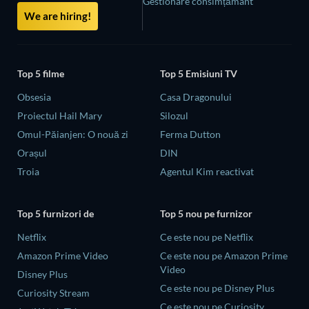
Gestionare consimțământ
We are hiring!
Top 5 filme
Top 5 Emisiuni TV
Obsesia
Casa Dragonului
Proiectul Hail Mary
Silozul
Omul-Păianjen: O nouă zi
Ferma Dutton
Orașul
DIN
Troia
Agentul Kim reactivat
Top 5 furnizori de
Top 5 nou pe furnizor
Netflix
Ce este nou pe Netflix
Amazon Prime Video
Ce este nou pe Amazon Prime
Video
Disney Plus
Ce este nou pe Disney Plus
Curiosity Stream
Ce este nou pe Curiosity