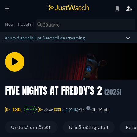
Nou
Popular
Acum disponibil pe 3 servicii de streaming.
FIVE NIGHTS AT FREDDY'S 2
(2025)
130.
72%
5.1 (44k)
12
1h 44min
+9
Unde să urmărești
Urmărește gratuit
Rezu