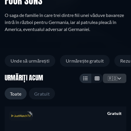
FOUR SONS
O saga de familie în care trei dintre fiii unei văduve bavareze
intră în război pentru Germania, iar al patrulea pleacă în
America, eventualul adversar al Germaniei.
Unde să urmărești
Urmărește gratuit
Rezu
URMĂRIȚI ACUM
🇷🇴
Toate
Gratuit
Gratuit
retail price