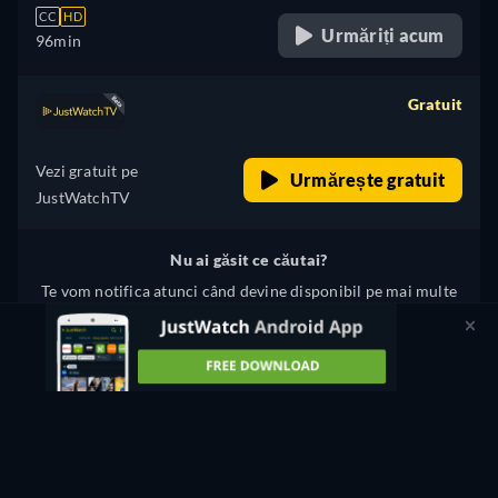
CC
HD
Urmăriți acum
96min
Gratuit
retail price
Vezi gratuit pe
Urmărește gratuit
JustWatchTV
Nu ai găsit ce căutai?
Te vom notifica atunci când devine disponibil pe mai multe
servicii.
Notifică-mă
Ceva nu este în regulă? Anunțați-ne.
FOUR SONS STREAMING: UNDE SĂ URMĂRIȚI