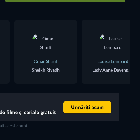
Omar Sharif
Louise Lombard
Sheikh Riyadh
Lady Anne Davenport
ți acest anunț