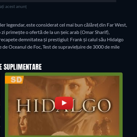
ți acest anunț
r legendar, este considerat cel mai bun călăreț din Far West,
r-o zi primește o ofertă de la un șeic arab (Omar Sharif),
i recapete demnitatea și prestigiul: Frank și calul său Hidalgo
le de Oceanul de Foc, Test de supraviețuire de 3000 de mile
LE SUPLIMENTARE