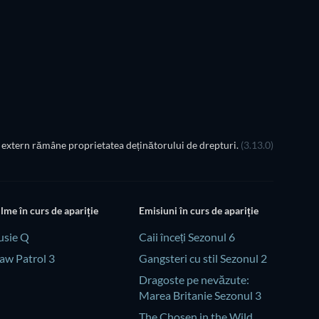
extern rămâne proprietatea deținătorului de drepturi.
(3.13.0)
ilme în curs de apariție
Emisiuni în curs de apariție
usie Q
Caii înceți Sezonul 6
aw Patrol 3
Gangsteri cu stil Sezonul 2
Dragoste pe nevăzute:
Marea Britanie Sezonul 3
The Chosen in the Wild