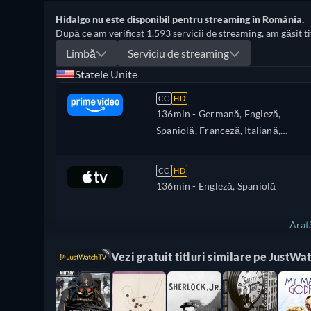
Hidalgo nu este disponibil pentru streaming în România.
După ce am verificat 1.593 servicii de streaming, am găsit titl
Limbă
Serviciu de streaming
Statele Unite
CC
HD
136min
- Germană, Engleză,
Spaniolă, Franceză, Italiană,
Poloneză
CC
HD
136min
- Engleză, Spaniolă
Arat
Vezi gratuit titluri similare pe JustWa
Turcia