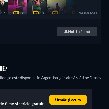
7.9
7.8
7.8
7.7
7.7
7.7
PROMOVAT
Notifică-mă
INE?
dalgo este disponibil în Argentina și în alte 36 țări pe Disney