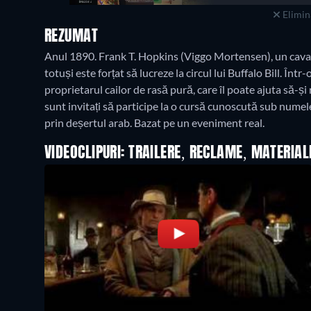
Elimina
REZUMAT
Anul 1890. Frank T. Hopkins (Viggo Mortensen), un cavale
totuși este forțat să lucreze la circul lui Buffalo Bill. Înt
proprietarul cailor de rasă pură, care îl poate ajuta să-ș
sunt invitați să participe la o cursă cunoscută sub nume
prin deșertul arab. Bazat pe un eveniment real.
VIDEOCLIPURI: TRAILERE, RECLAME, MATERIA