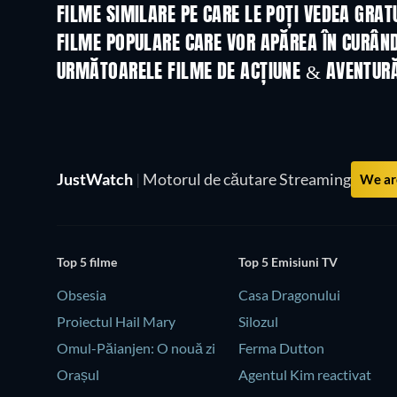
FILME SIMILARE PE CARE LE POȚI VEDEA GRAT
FILME POPULARE CARE VOR APĂREA ÎN CURÂN
URMĂTOARELE FILME DE ACȚIUNE & AVENTUR
JustWatch
|
Motorul de căutare Streaming
We are
Top 5 filme
Top 5 Emisiuni TV
Obsesia
Casa Dragonului
Proiectul Hail Mary
Silozul
Omul-Păianjen: O nouă zi
Ferma Dutton
Orașul
Agentul Kim reactivat