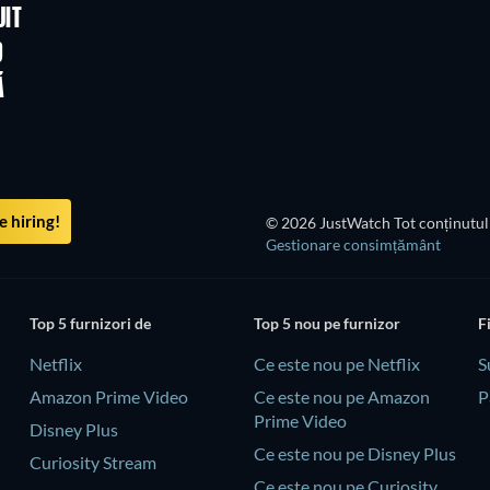
UIT
D
Ă
 hiring!
© 2026 JustWatch Tot conținutul 
Gestionare consimțământ
Top 5 furnizori de
Top 5 nou pe furnizor
F
Netflix
Ce este nou pe Netflix
S
Amazon Prime Video
Ce este nou pe Amazon
P
Prime Video
Disney Plus
Ce este nou pe Disney Plus
Curiosity Stream
Ce este nou pe Curiosity