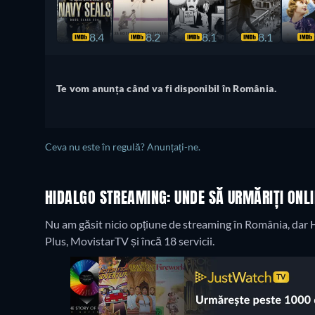
8.4
8.2
8.1
8.1
Te vom anunța când va fi disponibil în România.
Ceva nu este în regulă? Anunțați-ne.
HIDALGO STREAMING: UNDE SĂ URMĂRIȚI ONL
Nu am găsit nicio opțiune de streaming în România, dar Hi
Plus, MovistarTV și încă 18 servicii.