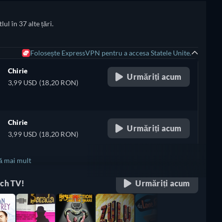
ul în 37 alte țări.
Folosește ExpressVPN pentru a accesa Statele Unite.
Chirie
Urmăriți acum
3,99 USD (18,20 RON)
Chirie
Urmăriți acum
3,99 USD (18,20 RON)
ă mai mult
tch TV!
Urmăriți acum