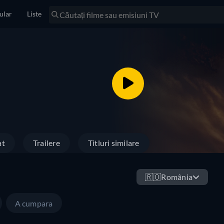
ular
Liste
at
Trailere
Titluri similare
🇷🇴
România
A cumpara