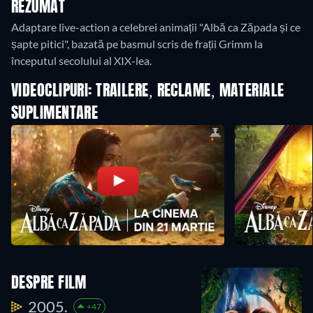
REZUMAT
Adaptare live-action a celebrei animații "Albă ca Zăpada și ce
șapte pitici", bazată pe basmul scris de frații Grimm la
începutul secolului al XIX-lea.
VIDEOCLIPURI: TRAILERE, RECLAME, MATERIALE
SUPLIMENTARE
DESPRE FILM
2005.
+47