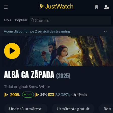
Nou
Popular
Acum disponibil pe 2 servicii de streaming.
ALBĂ CA ZĂPADA
(2025)
Titlul original: Snow White
2005.
34%
2.2 (397k)
1h 49min
+47
Unde să urmărești
Urmărește gratuit
Rezu