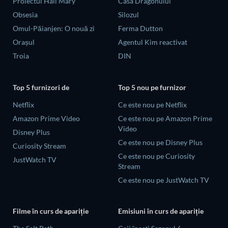
Proiectul Hail Mary
Casa Dragonului
Obsesia
Silozul
Omul-Păianjen: O nouă zi
Ferma Dutton
Orașul
Agentul Kim reactivat
Troia
DIN
Top 5 furnizori de
Top 5 nou pe furnizor
Netflix
Ce este nou pe Netflix
Amazon Prime Video
Ce este nou pe Amazon Prime
Video
Disney Plus
Ce este nou pe Disney Plus
Curiosity Stream
Ce este nou pe Curiosity
JustWatch TV
Stream
Ce este nou pe JustWatch TV
Filme în curs de apariție
Emisiuni în curs de apariție