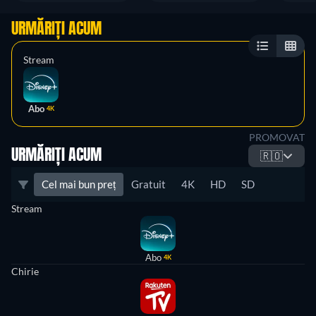
URMĂRIȚI ACUM
Stream
Abo
4K
PROMOVAT
URMĂRIȚI ACUM
🇷🇴
Cel mai bun preț
Gratuit
4K
HD
SD
Stream
Abo
4K
Chirie