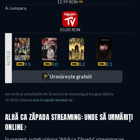
12,99 RON
HD
A cumpara
50,00 RON
ALTELE
9.5
9.0
8.2
8.1
8.0
Urmărește gratuit
Am verificat actualizările din 32 servicii de streaming pe 8 august 2026 la
15:18:03.
Ceva nu este în regulă? Anunțați-ne.
ALBĂ CA ZĂPADA STREAMING: UNDE SĂ URMĂRIȚI
ONLINE?
În prezent, puteți viziona "Albă ca Zăpada" streaming pe