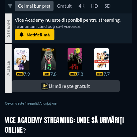
Cel mai bun preț
Gratuit
4K
HD
SD
Vice Academy nu este disponibil pentru streaming.
STREAM
Te anunțăm când poți să-l vizionezi.
Notifică-mă
ALTELE
7.9
7.8
7.8
7.7
7.7
Urmărește gratuit
Ceva nu este în regulă? Anunțați-ne.
VICE ACADEMY STREAMING: UNDE SĂ URMĂRIȚI
ONLINE?