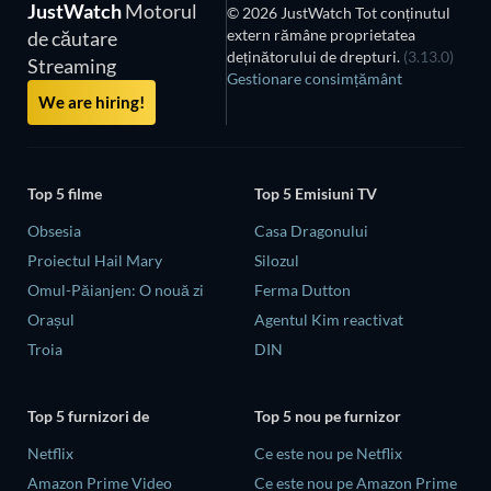
JustWatch
Motorul
© 2026 JustWatch Tot conținutul
extern rămâne proprietatea
de căutare
deținătorului de drepturi.
(3.13.0)
Streaming
Gestionare consimțământ
We are hiring!
Top 5 filme
Top 5 Emisiuni TV
Obsesia
Casa Dragonului
Proiectul Hail Mary
Silozul
Omul-Păianjen: O nouă zi
Ferma Dutton
Orașul
Agentul Kim reactivat
Troia
DIN
Top 5 furnizori de
Top 5 nou pe furnizor
Netflix
Ce este nou pe Netflix
Amazon Prime Video
Ce este nou pe Amazon Prime