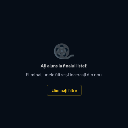
TV
TV
TV
TV
TV
TV
TV
TV
TV
5 Minutes
TV
TV
Ați ajuns la finalul listei!
Eliminați unele filtre și încercați din nou.
Eliminați filtre