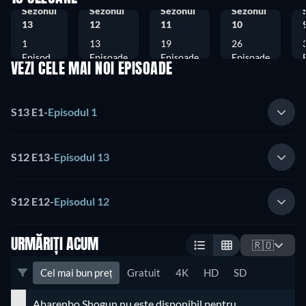
Sezonul
Sezonul
Sezonul
Sezonul
13
12
11
10
1
13
19
26
Episod
Episoade
Episoade
Episoade
VEZI CELE MAI NOI EPISOADE
S13 E1
-
Episodul 1
S12 E13
-
Episodul 13
S12 E12
-
Episodul 12
URMĂRIȚI ACUM
🇷🇴
Cel mai bun preț
Gratuit
4K
HD
SD
Abarenbo Shogun nu este disponibil pentru 