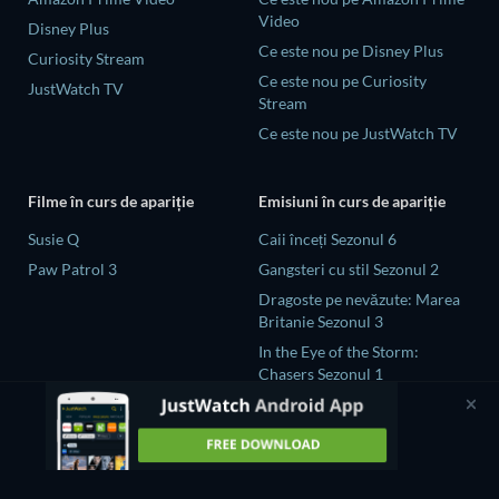
Video
Disney Plus
Ce este nou pe Disney Plus
Curiosity Stream
Ce este nou pe Curiosity
JustWatch TV
Stream
Ce este nou pe JustWatch TV
Filme în curs de apariție
Emisiuni în curs de apariție
Susie Q
Caii înceți Sezonul 6
Paw Patrol 3
Gangsteri cu stil Sezonul 2
Dragoste pe nevăzute: Marea
Britanie Sezonul 3
In the Eye of the Storm:
Chasers Sezonul 1
Naked and Afraid: Global
Showdown Sezonul 1