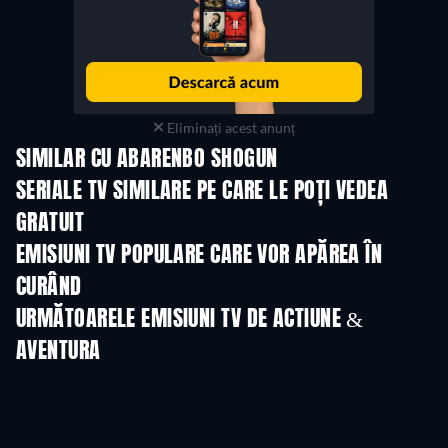
Eliminați acest anunț
SIMILAR CU ABARENBO SHOGUN
TV
TV
SERIALE TV SIMILARE PE CARE LE POȚI VEDEA
GRATUIT
TV
TV
EMISIUNI TV POPULARE CARE VOR APĂREA ÎN
CURÂND
TV
TV
URMĂTOARELE EMISIUNI TV DE ACTIUNE &
AVENTURA
Sezonul 2
Sezonul 1
Sezon