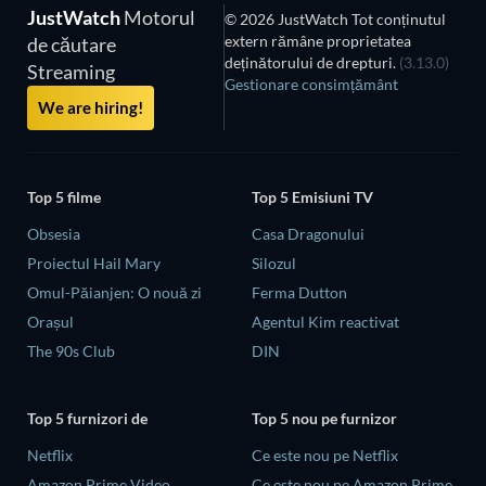
JustWatch
Motorul
© 2026 JustWatch Tot conținutul
extern rămâne proprietatea
de căutare
deținătorului de drepturi.
(3.13.0)
Streaming
Gestionare consimțământ
We are hiring!
Top 5 filme
Top 5 Emisiuni TV
Obsesia
Casa Dragonului
Proiectul Hail Mary
Silozul
Omul-Păianjen: O nouă zi
Ferma Dutton
Orașul
Agentul Kim reactivat
The 90s Club
DIN
Top 5 furnizori de
Top 5 nou pe furnizor
Netflix
Ce este nou pe Netflix
Amazon Prime Video
Ce este nou pe Amazon Prime