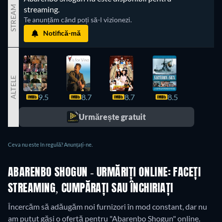
STREAM
streaming.
Te anunțăm când poți să-l vizionezi.
Notifică-mă
ALTELE
9.5
8.7
8.7
8.5
8.5
Urmărește gratuit
Ceva nu este în regulă? Anunțați-ne.
ABARENBO SHOGUN - URMĂRIȚI ONLINE: FACEȚI
STREAMING, CUMPĂRAȚI SAU ÎNCHIRIAȚI
Încercăm să adăugăm noi furnizori în mod constant, dar nu
am putut găsi o ofertă pentru "Abarenbo Shogun" online.