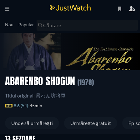
Nou
Popular
ABARENBO SHOGUN
(1978)
Titlul original: 暴れん坊将軍
8.6 (54)
45min
Unde să urmărești
Urmărește gratuit
Epis
13 SEZOANE