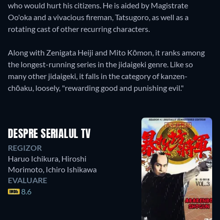
who would hurt his citizens. He is aided by Magistrate
Oo'oka and a vivacious fireman, Tatsugoro, as well as a
rotating cast of other recurring characters.
Along with Zenigata Heiji and Mito Kōmon, it ranks among
the longest-running series in the jidaigeki genre. Like so
many other jidaigeki, it falls in the category of kanzen-
chōaku, loosely, "rewarding good and punishing evil."
DESPRE SERIALUL TV
REGIZOR
Haruo Ichikura
,
Hiroshi
Morimoto
,
Ichiro Ishikawa
EVALUARE
8.6