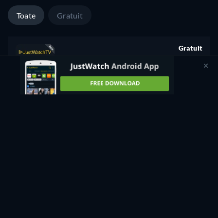
Toate
Gratuit
Gratuit
retail price
CC
HD
Urmăriți acum
1 sezon -
24min
Gratuit
retail price
Vezi gratuit pe
Urmărește gratuit
JustWatchTV
Nu ai găsit ce căutai?
Te vom notifica atunci când devine disponibil pe mai multe
servicii.