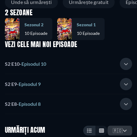
Unde să urmărești
Urmărește gratuit
Epis
2 SEZOANE
Sezonul 2
Sezonul 1
10 Episoade
10 Episoade
VEZI CELE MAI NOI EPISOADE
S2 E10
-
Episodul 10
S2 E9
-
Episodul 9
S2 E8
-
Episodul 8
URMĂRIȚI ACUM
🇷🇴