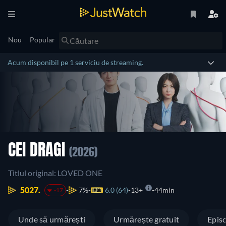
Nou
Popular
Acum disponibil pe 1 serviciu de streaming.
CEI DRAGI
(2026)
Titlul original: LOVED ONE
5027.
7%
6.0 (64)
13+
44min
-17
Unde să urmărești
Urmărește gratuit
Epis