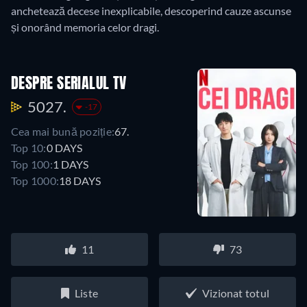
anchetează decese inexplicabile, descoperind cauze ascunse
și onorând memoria celor dragi.
DESPRE SERIALUL TV
5027.
-17
Cea mai bună poziție:
67.
Top 10:
0 DAYS
Top 100:
1 DAYS
Top 1000:
18 DAYS
11
73
Liste
Vizionat totul