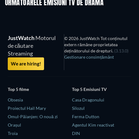
URMĂTOARELE EMISIUNI TV DE DRAMĂ
Sezonul 6
Sezonul 2
Sezon
JustWatch
Motorul
© 2026 JustWatch Tot conținutul
extern rămâne proprietatea
de căutare
deținătorului de drepturi.
(3.13.0)
Streaming
Gestionare consimțământ
We are hiring!
Top 5 filme
Top 5 Emisiuni TV
Obsesia
Casa Dragonului
Proiectul Hail Mary
Silozul
Omul-Păianjen: O nouă zi
Ferma Dutton
Orașul
Agentul Kim reactivat
Troia
DIN