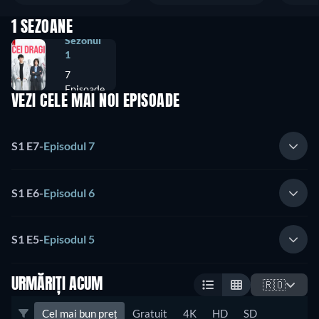
1 SEZOANE
Sezonul
1
7
Episoade
VEZI CELE MAI NOI EPISOADE
S1 E7
-
Episodul 7
S1 E6
-
Episodul 6
S1 E5
-
Episodul 5
URMĂRIȚI ACUM
🇷🇴
Cel mai bun preț
Gratuit
4K
HD
SD