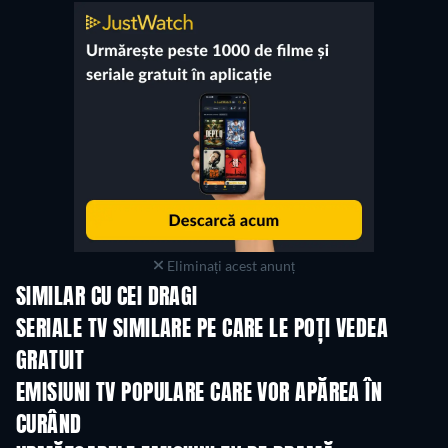
Eliminați acest anunț
SIMILAR CU CEI DRAGI
TV
TV
SERIALE TV SIMILARE PE CARE LE POȚI VEDEA
GRATUIT
TV
TV
EMISIUNI TV POPULARE CARE VOR APĂREA ÎN
CURÂND
TV
TV