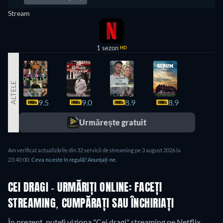
Stream
1 sezon
HD
ALTELE
9.5
9.0
8.9
8.9
8.7
Urmărește gratuit
Am verificat actualizările din 32 servicii de streaming pe 3 august 2026 la
23:40:00.
Ceva nu este în regulă? Anunțați-ne.
CEI DRAGI - URMĂRIȚI ONLINE: FACEȚI
STREAMING, CUMPĂRAȚI SAU ÎNCHIRIAȚI
În prezent, puteți viziona "Cei dragi" streaming pe Netflix.