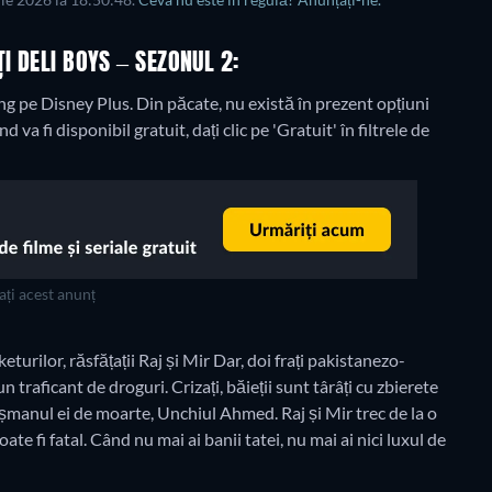
lie 2026 la 18:50:48.
Ceva nu este în regulă? Anunțați-ne.
I DELI BOYS – SEZONUL 2:
ing pe Disney Plus.
Din păcate, nu există în prezent opțiuni
 va fi disponibil gratuit, dați clic pe 'Gratuit' în filtrele de
ți acest anunț
urilor, răsfățații Raj și Mir Dar, doi frați pakistanezo-
n traficant de droguri. Crizați, băieții sunt târâți cu zbierete
șmanul ei de moarte, Unchiul Ahmed. Raj și Mir trec de la o
poate fi fatal. Când nu mai ai banii tatei, nu mai ai nici luxul de