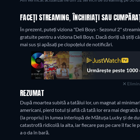
Am verificat actualizările din 32 servicii de streaming pe 30 iu
FACEȚI STREAMING, ÎNCHIRIAȚI SAU CUMPĂRAȚ
În prezent, puteți viziona "Deli Boys - Sezonul 2" stream
gratuite pentru a viziona Deli Boys. Dacă doriți să știți când
mai sus și apăsați pe clopoțelul de notificări.
Elimina
REZUMAT
După moartea subită a tatălui lor, un magnat al minimarket
americani, pierd totul și află că tată lor era mai degrabă u
(la propriu) în lumea interlopă de Mătușa Lucky și de du
catastrofă ridicolă la alta, iar fiecare pas pe care îl fac le 
a o da în bară.