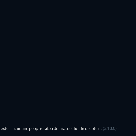
Ahmad
Agent Mercer
TV
TV
TV
TV
Sezonul 3
Sezonul 2
extern rămâne proprietatea deținătorului de drepturi.
(3.13.0)