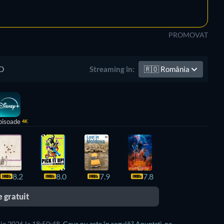
PROMOVAT
D
🇷🇴
România
Streaming în:
pisoade
4K
8.2
8.0
7.9
7.8
 gratuit