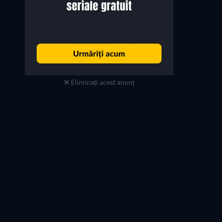
Eliminați acest anunț
Brian George
Alexandra Ruddy