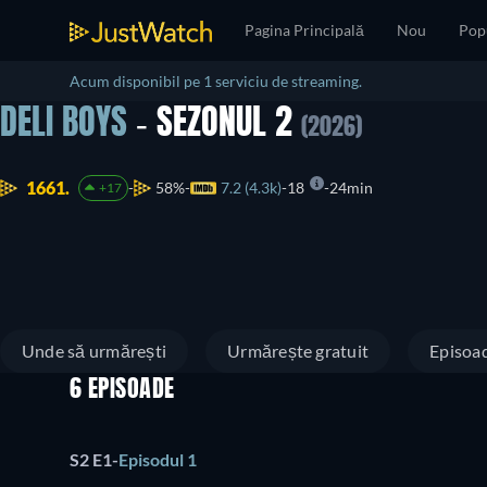
Pagina Principală
Nou
Pop
Acum disponibil pe 1 serviciu de streaming.
DELI BOYS
- SEZONUL 2
(2026)
1661.
58%
7.2 (4.3k)
18
24min
+17
Unde să urmărești
Urmărește gratuit
Episoa
6 EPISOADE
S2 E1
-
Episodul 1