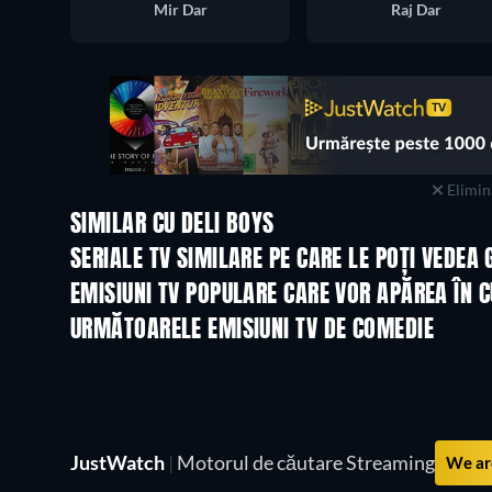
Mir Dar
Raj Dar
Elimina
SIMILAR CU DELI BOYS
TV
TV
SERIALE TV SIMILARE PE CARE LE POȚI VEDEA 
TV
EMISIUNI TV POPULARE CARE VOR APĂREA ÎN 
TV
TV
URMĂTOARELE EMISIUNI TV DE COMEDIE
Sezonul 6
Sezonul 2
JustWatch
|
Motorul de căutare Streaming
We are