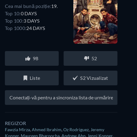
Cea mai bună poziție:
19.
Top 10:
0 DAYS
Top 100:
3 DAYS
Top 1000:
24 DAYS
98
52
Liste
S2 Vizualizat
Conectați-vă pentru a sincroniza lista de urmărire
REGIZOR
Fawzia Mirza
,
Ahmed Ibrahim
,
Oz Rodríguez
,
Jeremy
Konner
,
Maureen Bharoocha
,
Andrew Ahn
,
Jenni Konner
,