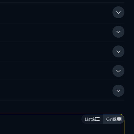
Listă
Grilă