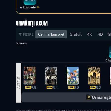
6 Episoade
4K
URMĂRIȚI ACUM
Cel mai bun preț
Gratuit
4K
HD
S
FILTRE
Stream
6 E
ALTELE
9.5
8.4
8.3
8.2
Urmărește