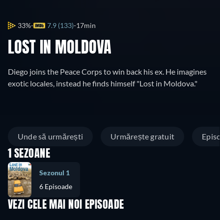
33%
7.9 (133)
17min
LOST IN MOLDOVA
Diego joins the Peace Corps to win back his ex. He imagines
exotic locales, instead he finds himself "Lost in Moldova."
Unde să urmărești
Urmărește gratuit
Epis
1 SEZOANE
Sezonul 1
6 Episoade
VEZI CELE MAI NOI EPISOADE