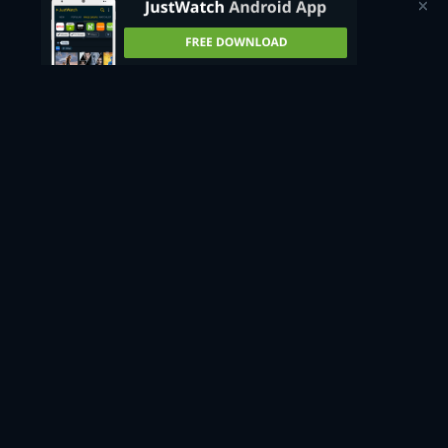
Urmăriți acum
1 sezon -
17min
Gratuit
retail price
Vezi gratuit pe
Urmărește gratuit
JustWatchTV
Nu ai găsit ce căutai?
Te vom notifica atunci când devine disponibil pe mai multe
servicii.
Notifică-mă
Ceva nu este în regulă? Anunțați-ne.
LOST IN MOLDOVA - URMĂRIȚI ONLINE: FACEȚI