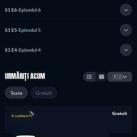
S1 E6
-
Episodul 6
S1 E5
-
Episodul 5
S1 E4
-
Episodul 4
URMĂRIȚI ACUM
🇷🇴
Toate
Gratuit
Gratuit
retail price
CC
HD