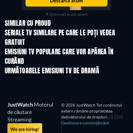
Eliminați acest anunț
SIMILAR CU PROUD
TV
TV
Boys of Tommen
SERIALE TV SIMILARE PE CARE LE POȚI VEDEA
GRATUIT
TV
EMISIUNI TV POPULARE CARE VOR APĂREA ÎN
CURÂND
TV
TV
URMĂTOARELE EMISIUNI TV DE DRAMĂ
Sezonul 6
Sezonul 2
Sezon
JustWatch
Motorul
© 2026 JustWatch Tot conținutul
extern rămâne proprietatea
de căutare
deținătorului de drepturi.
(3.13.0)
Streaming
Gestionare consimțământ
We are hiring!