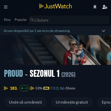
Nou
Popular
Acum disponibil pe 1 serviciu de streaming.
PROUD
- SEZONUL 1
(2026)
183.
53%
7.3 (1.1k)
35min
+3
Unde să urmărești
Urmărește gratuit
Epis