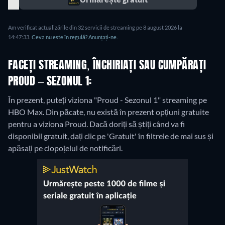
Am verificat actualizările din 32 servicii de streaming pe 8 august 2026 la
14:47:33.
Ceva nu este în regulă? Anunțați-ne.
FACEȚI STREAMING, ÎNCHIRIAȚI SAU CUMPĂRAȚI
PROUD – SEZONUL 1:
În prezent, puteți viziona "Proud - Sezonul 1" streaming pe
HBO Max.
Din păcate, nu există în prezent opțiuni gratuite
pentru a viziona Proud. Dacă doriți să știți când va fi
disponibil gratuit, dați clic pe 'Gratuit' în filtrele de mai sus și
apăsați pe clopoțelul de notificări.