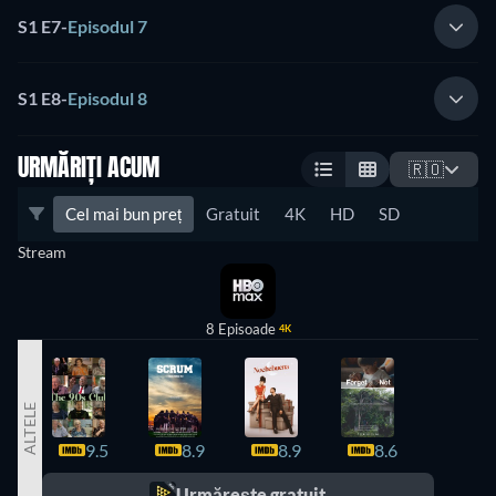
S1 E7
-
Episodul 7
S1 E8
-
Episodul 8
URMĂRIȚI ACUM
🇷🇴
Cel mai bun preț
Gratuit
4K
HD
SD
Stream
8 Episoade
4K
ALTELE
9.5
8.9
8.9
8.6
8.5
Urmărește gratuit