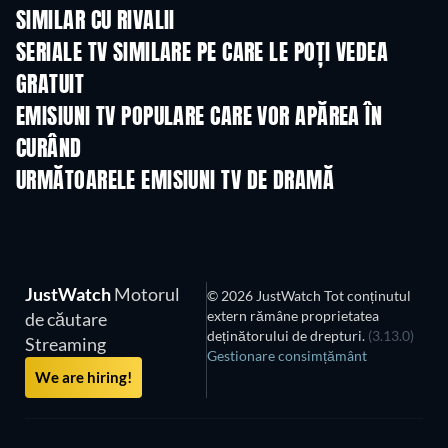
SIMILAR CU RIVALII
TV
TV
SERIALE TV SIMILARE PE CARE LE POȚI VEDEA
GRATUIT
TV
TV
EMISIUNI TV POPULARE CARE VOR APĂREA ÎN
CURÂND
TV
TV
URMĂTOARELE EMISIUNI TV DE DRAMĂ
Sezonul 6
Sezonul 2
Sezon
JustWatch
Motorul
© 2026 JustWatch Tot conținutul
extern rămâne proprietatea
de căutare
deținătorului de drepturi.
(3.13.0)
Streaming
Gestionare consimțământ
We are hiring!