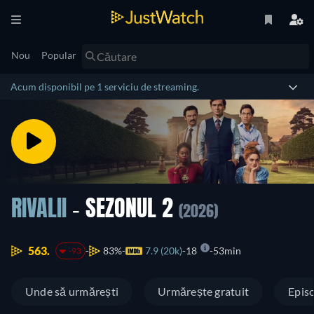
Nou
Popular
Acum disponibil pe 1 serviciu de streaming.
RIVALII
- SEZONUL 2
(2026)
563.
83%
7.9 (20k)
18
53min
-93
Unde să urmărești
Urmărește gratuit
Epis