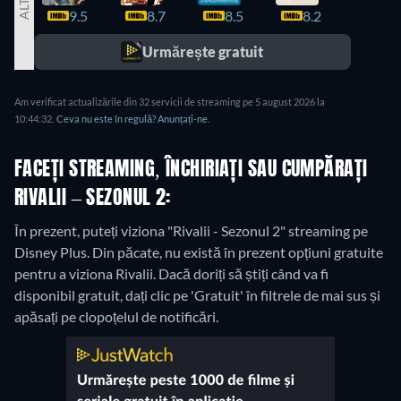
9.5
8.7
8.5
8.2
8.0
Urmărește gratuit
Am verificat actualizările din 32 servicii de streaming pe 5 august 2026 la
10:44:32.
Ceva nu este în regulă? Anunțați-ne.
FACEȚI STREAMING, ÎNCHIRIAȚI SAU CUMPĂRAȚI
RIVALII – SEZONUL 2:
În prezent, puteți viziona "Rivalii - Sezonul 2" streaming pe
Disney Plus.
Din păcate, nu există în prezent opțiuni gratuite
pentru a viziona Rivalii. Dacă doriți să știți când va fi
disponibil gratuit, dați clic pe 'Gratuit' în filtrele de mai sus și
apăsați pe clopoțelul de notificări.