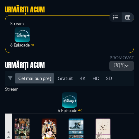
URMĂRIȚI ACUM
Stream
6 Episoade
4K
PROMOVAT
URMĂRIȚI ACUM
🇷🇴
Cel mai bun preț
Gratuit
4K
HD
SD
Stream
6 Episoade
4K
ALTELE