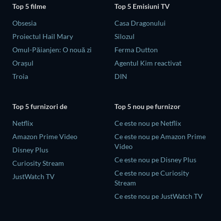
Top 5 filme
Top 5 Emisiuni TV
Obsesia
Casa Dragonului
Proiectul Hail Mary
Silozul
Omul-Păianjen: O nouă zi
Ferma Dutton
Orașul
Agentul Kim reactivat
Troia
DIN
Top 5 furnizori de
Top 5 nou pe furnizor
Netflix
Ce este nou pe Netflix
Amazon Prime Video
Ce este nou pe Amazon Prime
Video
Disney Plus
Ce este nou pe Disney Plus
Curiosity Stream
Ce este nou pe Curiosity
JustWatch TV
Stream
Ce este nou pe JustWatch TV