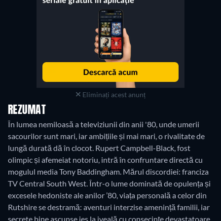
Eliminați acest anunț
REZUMAT
În lumea nemiloasă a televiziunii din anii '80, unde umerii
sacourilor sunt mari, iar ambițiile și mai mari, o rivalitate de
lungă durată dă în clocot. Rupert Campbell-Black, fost
olimpic și afemeiat notoriu, intră în confruntare directă cu
mogulul media Tony Baddingham. Mărul discordiei: franciza
TV Central South West. Într-o lume dominată de opulența și
excesele hedoniste ale anilor ’80, viața personală a celor din
Rutshire se destramă: aventuri interzise amenință familii, iar
secrete bine ascunse ies la iveală cu consecințe devastatoare.