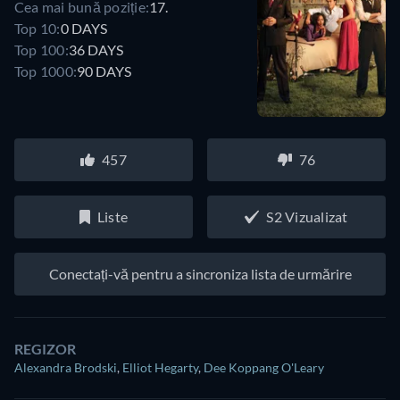
Cea mai bună poziție:
17.
Top 10:
0 DAYS
Top 100:
36 DAYS
Top 1000:
90 DAYS
457
76
Liste
S2 Vizualizat
Conectați-vă pentru a sincroniza lista de urmărire
REGIZOR
Alexandra Brodski
,
Elliot Hegarty
,
Dee Koppang O'Leary