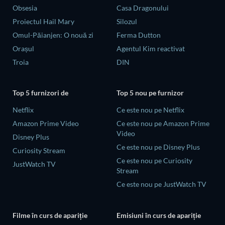
Obsesia
Casa Dragonului
Proiectul Hail Mary
Silozul
Omul-Păianjen: O nouă zi
Ferma Dutton
Orașul
Agentul Kim reactivat
Troia
DIN
Top 5 furnizori de
Top 5 nou pe furnizor
Netflix
Ce este nou pe Netflix
Amazon Prime Video
Ce este nou pe Amazon Prime
Video
Disney Plus
Ce este nou pe Disney Plus
Curiosity Stream
Ce este nou pe Curiosity
JustWatch TV
Stream
Ce este nou pe JustWatch TV
Filme în curs de apariție
Emisiuni în curs de apariție