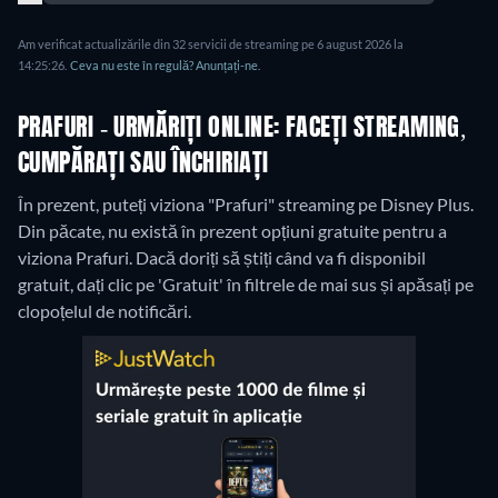
Am verificat actualizările din 32 servicii de streaming pe 6 august 2026 la
14:25:26.
Ceva nu este în regulă? Anunțați-ne.
PRAFURI - URMĂRIȚI ONLINE: FACEȚI STREAMING,
CUMPĂRAȚI SAU ÎNCHIRIAȚI
În prezent, puteți viziona "Prafuri" streaming pe Disney Plus.
Din păcate, nu există în prezent opțiuni gratuite pentru a
viziona Prafuri. Dacă doriți să știți când va fi disponibil
gratuit, dați clic pe 'Gratuit' în filtrele de mai sus și apăsați pe
clopoțelul de notificări.