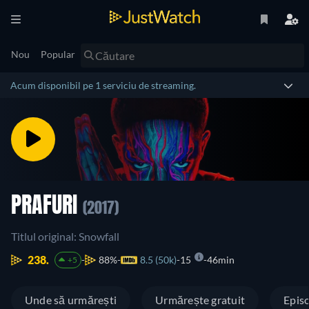
Nou
Popular
Acum disponibil pe 1 serviciu de streaming.
PRAFURI
(2017)
Titlul original: Snowfall
238.
88%
8.5 (50k)
15
46min
+5
Unde să urmărești
Urmărește gratuit
Epis