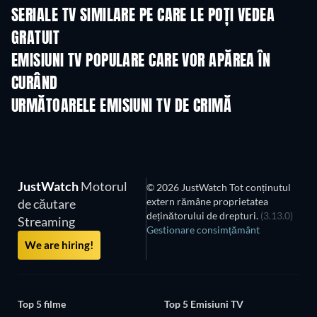
SERIALE TV SIMILARE PE CARE LE POȚI VEDEA
GRATUIT
TV
TV
EMISIUNI TV POPULARE CARE VOR APĂREA ÎN
CURÂND
TV
TV
URMĂTOARELE EMISIUNI TV DE CRIMĂ
Sezonul 6
Sezonul 2
Sezon
JustWatch
Motorul
© 2026 JustWatch Tot conținutul
extern rămâne proprietatea
de căutare
deținătorului de drepturi.
(3.13.0)
Streaming
Gestionare consimțământ
We are hiring!
Top 5 filme
Top 5 Emisiuni TV