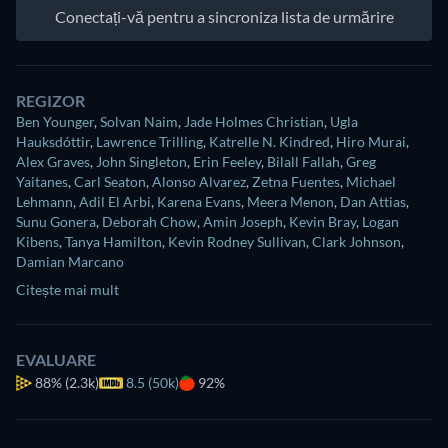
Conectați-vă pentru a sincroniza lista de urmărire
REGIZOR
Ben Younger
,
Solvan Naim
,
Jade Holmes Christian
,
Ugla
Hauksdóttir
,
Lawrence Trilling
,
Katrelle N. Kindred
,
Hiro Murai
,
Alex Graves
,
John Singleton
,
Erin Feeley
,
Bilall Fallah
,
Greg
Yaitanes
,
Carl Seaton
,
Alonso Alvarez
,
Zetna Fuentes
,
Michael
Lehmann
,
Adil El Arbi
,
Karena Evans
,
Meera Menon
,
Dan Attias
,
Sunu Gonera
,
Deborah Chow
,
Amin Joseph
,
Kevin Bray
,
Logan
Kibens
,
Tanya Hamilton
,
Kevin Rodney Sullivan
,
Clark Johnson
,
Damian Marcano
Citește mai mult
EVALUARE
88%
(2.3k)
8.5 (50k)
92%