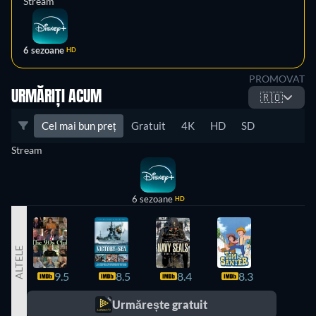
Stream
6 sezoane
HD
PROMOVAT
URMĂRIȚI ACUM
🇷🇴
Cel mai bun preț
Gratuit
4K
HD
SD
Stream
6 sezoane
HD
ALTELE
9.5
8.5
8.4
8.3
8.2
Urmărește gratuit