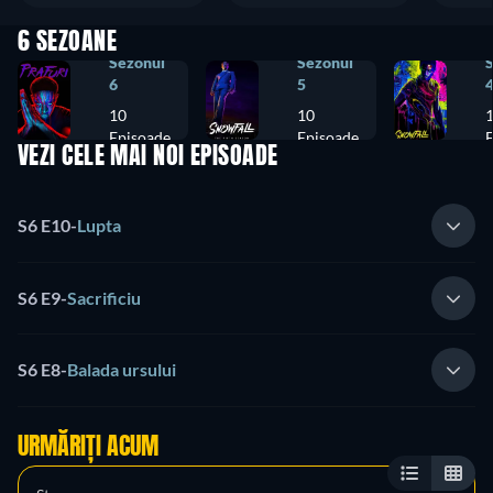
6 SEZOANE
Sezonul
Sezonul
6
5
10
10
Episoade
Episoade
E
VEZI CELE MAI NOI EPISOADE
S6 E10
-
Lupta
S6 E9
-
Sacrificiu
S6 E8
-
Balada ursului
URMĂRIȚI ACUM