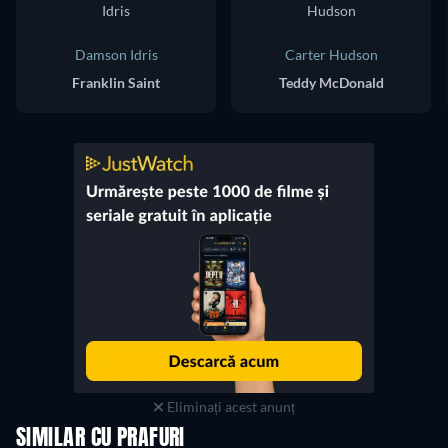
Damson Idris
Carter Hudson
Franklin Saint
Teddy McDonald
Eliminați acest anunț
SIMILAR CU PRAFURI
TV
TV