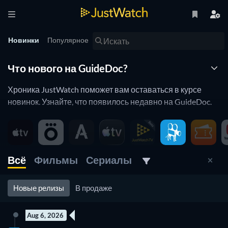
Новинки
Популярное
Что нового на GuideDoc?
Хроника JustWatch поможет вам оставаться в курсе
новинок. Узнайте, что появилось недавно на GuideDoc.
Новинки на GuideDoc
GuideDoc регулярно добавляет и удаляет фильмы и
Всё
Фильмы
Сериалы
сериалы из своего каталога. Если вам кажется, что вы
уже посмотрели все, что хотели, то вам понравится
Хроника JustWatch. Она помогает оставаться в курсе
Новые релизы
В продаже
недавно добавленных фильмов и сериалов.
Aug 6, 2026
Ознакомьтесь ниже со всеми новыми выпусками на GuideDoc.