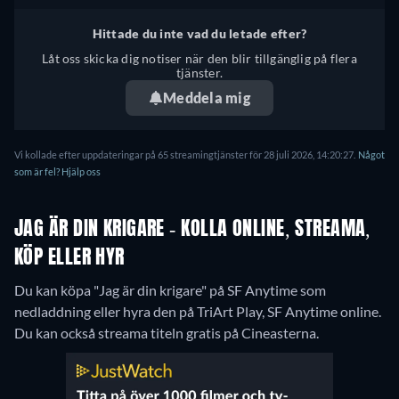
Hittade du inte vad du letade efter?
Låt oss skicka dig notiser när den blir tillgänglig på flera
tjänster.
Meddela mig
Vi kollade efter uppdateringar på 65 streamingtjänster för 28 juli 2026, 14:20:27.
Något
som är fel? Hjälp oss
JAG ÄR DIN KRIGARE - KOLLA ONLINE, STREAMA,
KÖP ELLER HYR
Du kan köpa "Jag är din krigare" på SF Anytime som
nedladdning eller hyra den på TriArt Play, SF Anytime online.
Du kan också streama titeln gratis på Cineasterna.