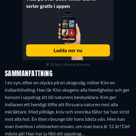
Ta bort denna annons
SAMMANFATTNING
I en syn, efter en olycka på en skogsväg, möter Kim en
indianhövding. Han lär Kim skogens alla hemligheter och ger
honom i uppdrag att bli naturens beskyddare. Kim ger
indianen ett hemligt löfte att försvara naturen mot alla
inkräktare. Med pilbåge, kniv och sinnrika fällor tar han strid
mot alla hot. En liten rävunge blir hans bästa vän. Men kan
man överleva i vildmarken ensam, om man bara är 12 år? Det
måste gå! Han har ju fått ett uppdrag…