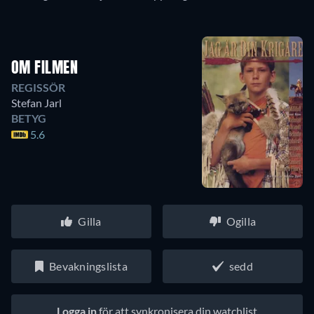
OM FILMEN
REGISSÖR
Stefan Jarl
BETYG
5.6
Gilla
Ogilla
Bevakningslista
sedd
Logga in
för att synkronisera din watchlist