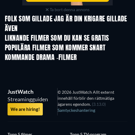
Ta bort denna annons
FOLK SOM GILLADE JAG ÄR DIN KRIGARE GILLADE
ÄVEN
LIKNANDE FILMER SOM DU KAN SE GRATIS
POPULÄRA FILMER SOM KOMMER SNART
KOMMANDE DRAMA -FILMER
JustWatch
© 2026 JustWatch Allt externt
innehåll förblir den rättmätiga
Streamingguiden
ägarens egendom.
(3.13.0)
We are hiring!
Samtyckeshantering
Topp 5 filmer
Topp 5 TV-program