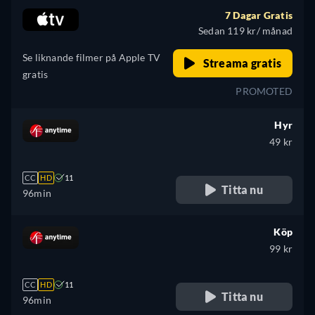
7 Dagar Gratis
Sedan 119 kr/ månad
Se liknande filmer på Apple TV
Streama gratis
gratis
PROMOTED
Hyr
49 kr
CC
HD
11
Titta nu
96min
Köp
99 kr
CC
HD
11
Titta nu
96min