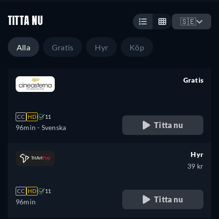
TITTA NU
🇸🇪
Alla
Gratis
Hyr
Köp
Gratis
retail price
CC
HD
11
Titta nu
96min
- Svenska
Hyr
39 kr
CC
HD
11
Titta nu
96min