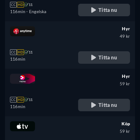
CC
HD
11
Titta nu
116min
- Engelska
Hyr
49 kr
CC
HD
11
Titta nu
116min
Hyr
59 kr
CC
HD
11
Titta nu
116min
Köp
59 kr