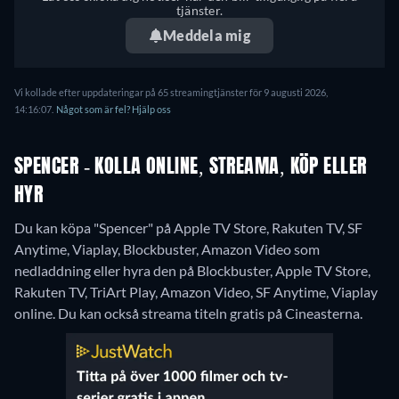
tjänster.
Meddela mig
Vi kollade efter uppdateringar på 65 streamingtjänster för 9 augusti 2026,
14:16:07.
Något som är fel? Hjälp oss
SPENCER - KOLLA ONLINE, STREAMA, KÖP ELLER
HYR
Du kan köpa "Spencer" på Apple TV Store, Rakuten TV, SF
Anytime, Viaplay, Blockbuster, Amazon Video som
nedladdning eller hyra den på Blockbuster, Apple TV Store,
Rakuten TV, TriArt Play, Amazon Video, SF Anytime, Viaplay
online.
Du kan också streama titeln gratis på Cineasterna.