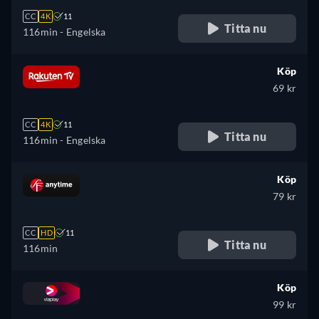
CC
4K
11
Titta nu
116min
- Engelska
Köp
69 kr
CC
4K
11
Titta nu
116min
- Engelska
Köp
79 kr
CC
HD
11
Titta nu
116min
Köp
99 kr