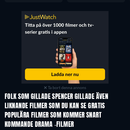
Ta bort denna annons
FOLK SOM GILLADE SPENCER GILLADE ÄVEN
LIKNANDE FILMER SOM DU KAN SE GRATIS
POPULÄRA FILMER SOM KOMMER SNART
KOMMANDE DRAMA -FILMER