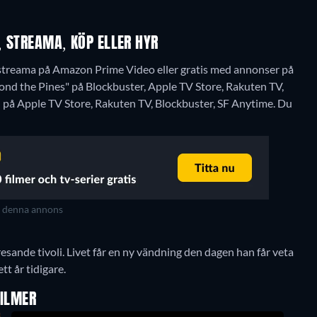
, STREAMA, KÖP ELLER HYR
 streama på Amazon Prime Video eller gratis med annonser på
yond the Pines" på Blockbuster, Apple TV Store, Rakuten TV,
en på Apple TV Store, Rakuten TV, Blockbuster, SF Anytime.
Du
t denna annons
sande tivoli. Livet får en ny vändning den dagen han får veta
tt år tidigare.
FILMER