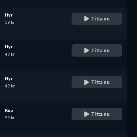
Hyr
Titta nu
39 kr
Hyr
Titta nu
49 kr
Hyr
Titta nu
49 kr
Köp
Titta nu
59 kr