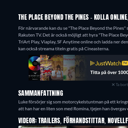
THE PLACE BEYOND THE PINES - KOLLA ONLINE
För närvarande kan du se "The Place Beyond the Pines"
Rakuten TV. Det är också möjligt att hyra "The Place Be
TriArt Play, Viaplay, SF Anytime online och ladda ner d
kan också streama titeln gratis på Cineasterna.
Ta bor
SAMMANFATTNING
Luke försörjer sig som motorcykelstuntman på ett kringre
att han har en liten son med Romina, tjejen han övergav e
VIDEOR: TRAILERS, FÖRHANDSTITTAR, NOVELL