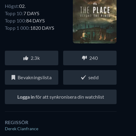
Högst:
02.
Topp 10:
7 DAYS
Topp 100:
84 DAYS
Topp 1 000:
1820 DAYS
2.3k
240
Bevakningslista
sedd
Logga in
för att synkronisera din watchlist
REGISSÖR
Derek Cianfrance