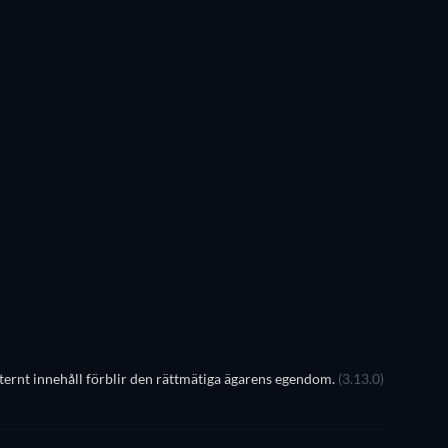
ternt innehåll förblir den rättmätiga ägarens egendom.
(3.13.0)