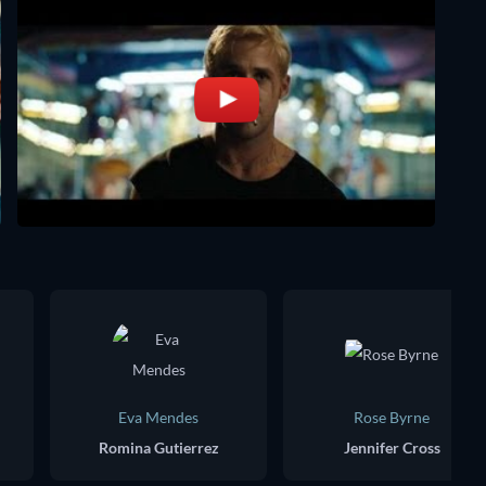
Eva Mendes
Rose Byrne
Romina Gutierrez
Jennifer Cross