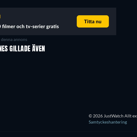
t denna annons
NES GILLADE ÄVEN
© 2026 JustWatch Allt ex
Samtyckeshantering