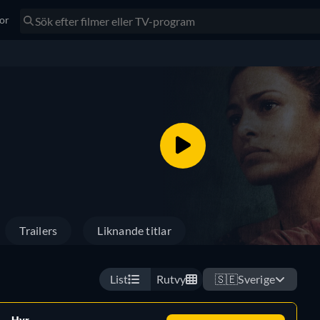
tor
Trailers
Liknande titlar
List
Rutvy
🇸🇪
Sverige
Hyr