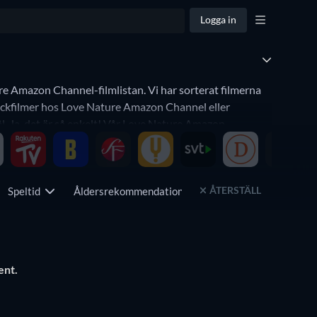
Logga in
re Amazon Channel-filmlistan. Vi har sorterat filmerna
kräckfilmer hos Love Nature Amazon Channel eller
. Ja, det är så enkelt! Vår Love Nature Amazon
ure Amazon Channel.
ÅTERSTÄLL
Speltid
Åldersrekommendation
ent.