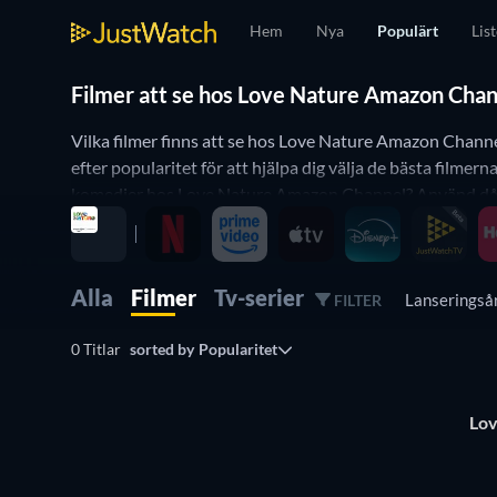
Hem
Nya
Populärt
Lis
Filmer att se hos Love Nature Amazon Chann
Vilka filmer finns att se hos Love Nature Amazon Channe
efter popularitet för att hjälpa dig välja de bästa film
komedier hos Love Nature Amazon Channel? Använd då vår
Channel-filmlista uppdateras dagligen för att säkerstäl
Alla
Filmer
Tv-serier
Lanserings
FILTER
0 Titlar
sorted by
Popularitet
Lov