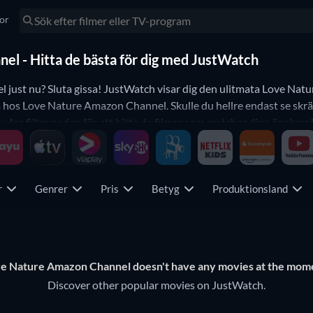
tor
el - Hitta de bästa för dig med JustWatch
l just nu? Sluta gissa! JustWatch visar dig den ulitmata Love Natu
erna hos Love Nature Amazon Channel. Skulle du hellre endast se s
a filter nedan för att hitta de filmer som matchar dina önskemål
la att du inte missar någon av de fantastiska filmera hos Love Nat
år
Genrer
Pris
Betyg
Produktionsland
e Nature Amazon Channel doesn't have any movies at the mom
Discover other popular movies on JustWatch.