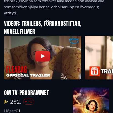
frispråkig kvinna som försöker läka medan hon avvisar alla
som försöker hjälpa henne, och visar upp en övermodig
attityd.
VIDEOR: TRAILERS, FÖRHANDSTITTAR,
NOVELLFILMER
OM TV-PROGRAMMET
282.
-41
Högst:
01.