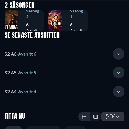
2 SÄSONGER
Säsong
Säsong
2
1
6
6
Avsnitt
Avsnitt
SE SENASTE AVSNITTEN
S2 A6
-
Avsnitt 6
S2 A5
-
Avsnitt 5
S2 A4
-
Avsnitt 4
TITTA NU
🇸🇪