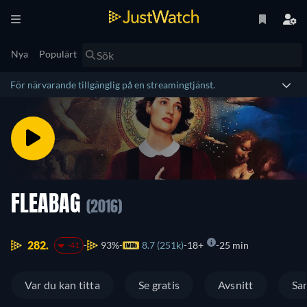
Nya
Populärt
För närvarande tillgänglig på en streamingtjänst.
FLEABAG
(2016)
282.
93%
8.7 (251k)
18+
25 min
-41
Var du kan titta
Se gratis
Avsnitt
Sa