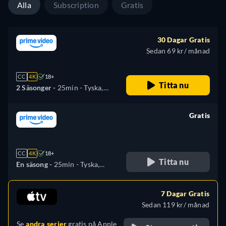
Alla
Subscription
Gratis
30 Dagar Gratis
Sedan 69 kr/ månad
CC
4K
18+
Titta nu
2 Säsonger -
25min
- Tyska,
Engelska, Spanska, Franska,
Italienska, Japanska, Polska,
Gratis
Portugisiska
retail price
CC
4K
18+
Titta nu
En säsong -
25min
- Tyska,
Engelska, Spanska, Franska,
Italienska, Japanska, Polska,
7 Dagar Gratis
Portugisiska
Sedan 119 kr/ månad
Se
andra serier
gratis på
Apple