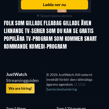
Ta bort denna annons
FOLK SOM GILLADE FLEABAG GILLADE ÄVEN
TV
TV
LIKNANDE TV-SERIER SOM DU KAN SE GRATIS
TV
TV
POPULÄRA TV-PROGRAM SOM KOMMER SNART
TV
TV
KOMMANDE KOMEDI-PROGRAM
Säsong 2
Säsong 3
Säso
JustWatch
© 2026 JustWatch Allt externt
innehåll förblir den rättmätiga
Streamingguiden
ägarens egendom.
(3.13.0)
We are hiring!
Samtyckeshantering
Topp 5 filmer
Topp 5 TV-program