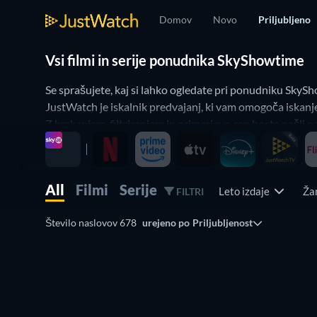
Domov
Novo
Priljubljeno
Vsi filmi in serije ponudnika SkyShowtime
Se sprašujete, kaj si lahko ogledate pri ponudniku SkySh
JustWatch je iskalnik predvajanj, ki vam omogoča iskanj
Z brskanjem, filtriranjem in primerjavo cen boste našli na
All
Filmi
Serije
Leto izdaje
Ža
FILTRI
Število naslovov 678
urejeno po
Priljubljenost
TV
TV
TV
TV
TV
TV
TV
TV
TV
TV
TV
TV
TV