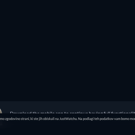
Download the mobile app to continue having full functionali
o zgodovino strani, ki ste jih obiskali na JustWatchu. Na podlagi teh podatkov vam bomo mor