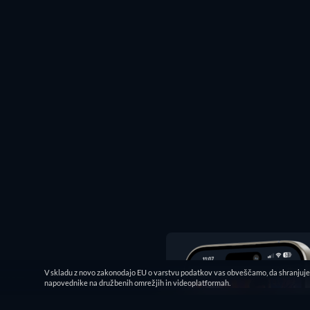
V skladu z novo zakonodajo EU o varstvu podatkov vas obveščamo, da shranjujem
napovednike na družbenih omrežjih in videoplatformah.