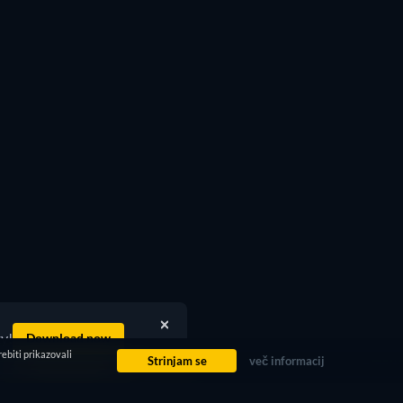
ty!
Download now
ebiti prikazovali
Strinjam se
več informacij