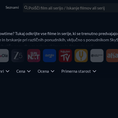
Seznami
owtime? Tukaj odkrijte vse filme in serije, ki se trenutno predvaj
e in brskanje pri različnih ponudnikih, vključno s ponudnikom Sk
jboljšo ponudbo za nakup ali izposojo filmov in serij.
nri
Cena
Ocena
Primerna starost
TV
TV
TV
TV
TV
TV
TV
TV
TV
TV
TV
TV