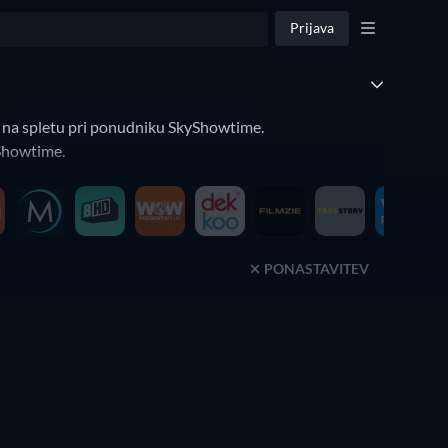
Prijava
ajo na spletu pri ponudniku SkyShowtime.
yShowtime.
PONASTAVITEV
TV
TV
TV
TV
TV
TV
TV
TV
TV
TV
TV