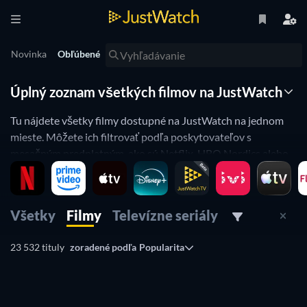
Novinka
Obľúbené
Úplný zoznam všetkých filmov na JustWatch
Tu nájdete všetky filmy dostupné na JustWatch na jednom
mieste. Môžete ich filtrovať podľa poskytovateľov s
mesačným predplatným, ako sú Netflix, HBO Nordics alebo
Viaplay. Prípadne si môžete krátkodobo predplatiť alebo
kúpiť a stiahnuť film či seriál na iTunes, Google Play, Amazon
Prime Video a iných.
Všetky
Filmy
Televízne seriály
Pomocou pokročilých filtrov, ako sú žánre, rok uvedenia a
ďalšie, nájdete svoje obľúbené filmy rýchlejšie.
23 532 tituly
zoradené podľa
Popularita