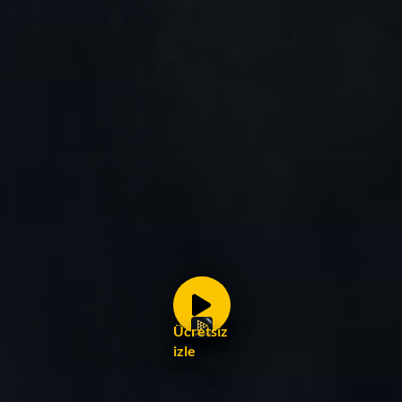
Ücretsiz
izle