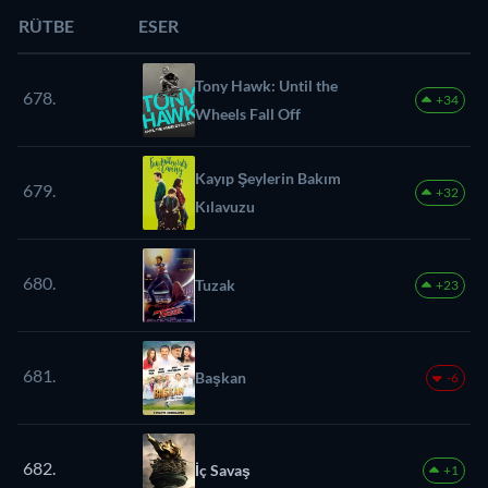
RÜTBE
ESER
Tony Hawk: Until the
678.
+34
Wheels Fall Off
Kayıp Şeylerin Bakım
679.
+32
Kılavuzu
680.
Tuzak
+23
681.
Başkan
-6
682.
İç Savaş
+1