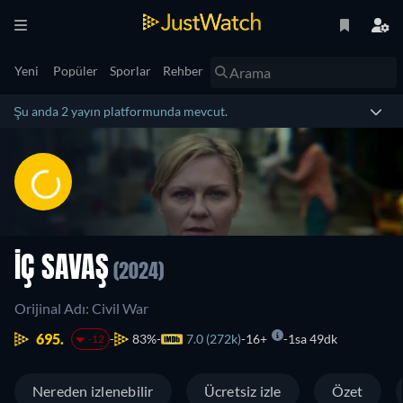
Yeni
Popüler
Sporlar
Rehber
Şu anda 2 yayın platformunda mevcut.
İÇ SAVAŞ
(2024)
Orijinal Adı: Civil War
695.
83%
7.0 (272k)
16+
1sa 49dk
-12
Nereden izlenebilir
Ücretsiz izle
Özet