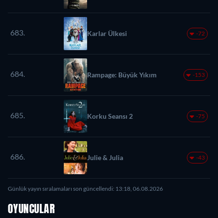
683.
Karlar Ülkesi
-72
684.
Rampage: Büyük Yıkım
-153
685.
Korku Seansı 2
-75
686.
Julie & Julia
-43
Günlük yayın sıralamaları son güncellendi: 13:18, 06.08.2026
OYUNCULAR