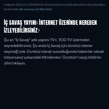
6 Ağustos 2026
,
23:13:48
itibariyle
34
streaming servisinde güncelleme olup olmadığını
kontrol ettik.
Bir sorun mu var? Bize iletin.
İÇ SAVAŞ YAYINI: İNTERNET ÜZERINDE NEREDEN
IZLEYEBILIRSINIZ?
Şu an "İç Savaş" adlı yapımı TV+, TOD TV üzerinden
seyredebilirsiniz.
Şu anda İç Savaş için ücretsiz izleme
seçeneği yok. Ücretsiz olarak sunulduğunda haberdar olmak
istiyorsanız yukarıdaki filtrelerden 'Ücretsiz'i seçip bildirim
zilini tıklayın.