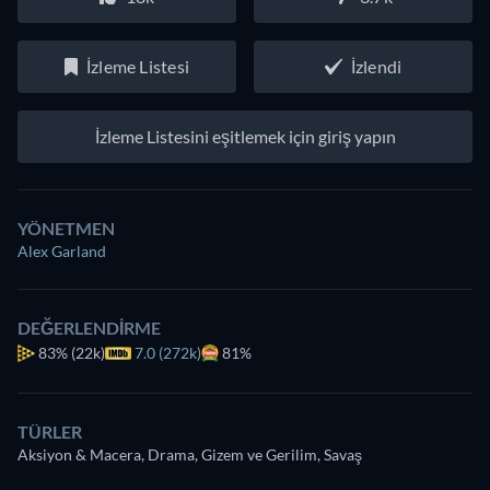
İzleme Listesi
İzlendi
İzleme Listesini eşitlemek için giriş yapın
YÖNETMEN
Alex Garland
DEĞERLENDIRME
83%
(22k)
7.0 (272k)
81%
TÜRLER
Aksiyon & Macera, Drama, Gizem ve Gerilim, Savaş