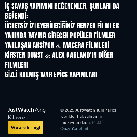
İÇ SAVAŞ YAPIMINI BEĞENENLER, ŞUNLARI DA
BEĞENDI:
TV
ÜCRETSIZ IZLEYEBILECIĞINIZ BENZER FILMLER
YAKINDA YAYINA GIRECEK POPÜLER FILMLER
YAKLAŞAN AKSIYON & MACERA FILMLERI
KIRSTEN DUNST & ALEX GARLAND'IN DIĞER
FILMLERI
GIZLI KALMIŞ WAR EPICS YAPIMLARI
JustWatch
Akış
© 2026 JustWatch Tüm harici
içerikler hak sahibinin
Kılavuzu
mülkiyetindedir.
(4.0.0)
We are hiring!
Onay Yönetimi