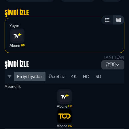
ŞIMDI İZLE
Yayın
Abone
HD
TANITILAN
ŞIMDI İZLE
🇹🇷
En iyi fiyatlar
Ücretsiz
4K
HD
SD
Abonelik
Abone
HD
Abone
HD