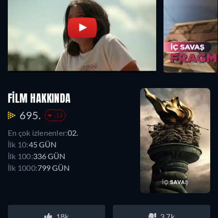
FILM HAKKINDA
695.
-12
En çok izlenenler:
02.
İlk 10:
45 GÜN
İlk 100:
336 GÜN
İlk 1000:
799 GÜN
18k
3.7k