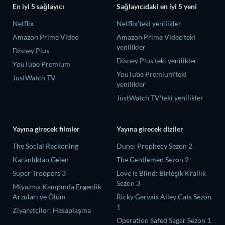
En iyi 5 sağlayıcı
Sağlayıcıdaki en iyi 5 yeni
Netflix
Netflix'teki yenilikler
Amazon Prime Video
Amazon Prime Video'teki
yenilikler
Disney Plus
Disney Plus'teki yenilikler
YouTube Premium
YouTube Premium'teki
JustWatch TV
yenilikler
JustWatch TV'teki yenilikler
Yayına girecek filmler
Yayına girecek diziler
The Social Reckoning
Dune: Prophecy Sezon 2
Karanlıktan Gelen
The Gentlemen Sezon 2
Super Troopers 3
Love is Blind: Birleşik Krallık
Sezon 3
Miyazma Kampında Ergenlik
Arzuları ve Ölüm
Ricky Gervais Alley Cats Sezon
1
Ziyaretçiler: Hesaplaşma
Operation Safed Sagar Sezon 1