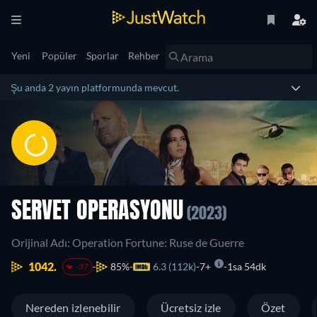
Yeni
Popüler
Sporlar
Rehber
Şu anda 2 yayın platformunda mevcut.
SERVET OPERASYONU
(2023)
Orijinal Adı: Operation Fortune: Ruse de Guerre
1042.
85%
6.3 (112k)
7+
1sa 54dk
-37
Nereden izlenebilir
Ücretsiz izle
Özet