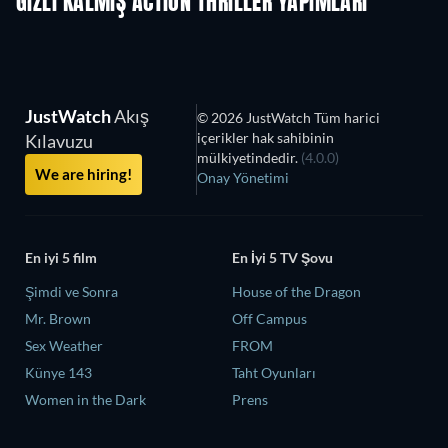
GIZLI KALMIŞ ACTION THRILLER YAPIMLARI
JustWatch
Akış
© 2026 JustWatch Tüm harici
içerikler hak sahibinin
Kılavuzu
mülkiyetindedir.
(4.0.0)
We are hiring!
Onay Yönetimi
En iyi 5 film
En İyi 5 TV Şovu
Şimdi ve Sonra
House of the Dragon
Mr. Brown
Off Campus
Sex Weather
FROM
Künye 143
Taht Oyunları
Women in the Dark
Prens