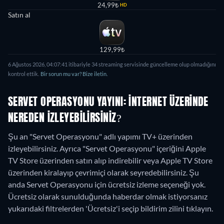
24,99₺
HD
Satın al
129,99₺
6 Ağustos 2026
,
04:07:41
itibariyle
34
streaming servisinde güncelleme olup olmadığını
kontrol ettik.
Bir sorun mu var? Bize iletin.
SERVET OPERASYONU YAYINI: İNTERNET ÜZERINDE
NEREDEN IZLEYEBILIRSINIZ?
Şu an "Servet Operasyonu" adlı yapımı TV+ üzerinden
izleyebilirsiniz. Ayrıca "Servet Operasyonu" içeriğini Apple
TV Store üzerinden satın alıp indirebilir veya Apple TV Store
üzerinden kiralayıp çevrimiçi olarak seyredebilirsiniz.
Şu
anda Servet Operasyonu için ücretsiz izleme seçeneği yok.
Ücretsiz olarak sunulduğunda haberdar olmak istiyorsanız
yukarıdaki filtrelerden 'Ücretsiz'i seçip bildirim zilini tıklayın.