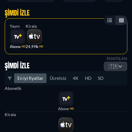
ŞIMDI İZLE
Yayın
Kirala
Abone
24,99₺
HD
HD
TANITILAN
ŞIMDI İZLE
🇹🇷
En iyi fiyatlar
Ücretsiz
4K
HD
SD
Abonelik
Abone
HD
Kirala