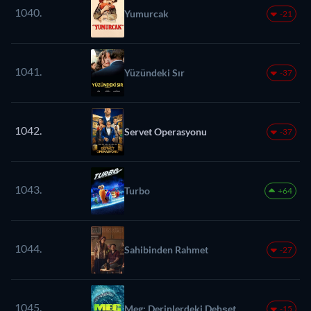
1040.
Yumurcak
-21
1041.
Yüzündeki Sır
-37
1042.
Servet Operasyonu
-37
1043.
Turbo
+64
1044.
Sahibinden Rahmet
-27
1045.
Meg: Derinlerdeki Dehşet
-15