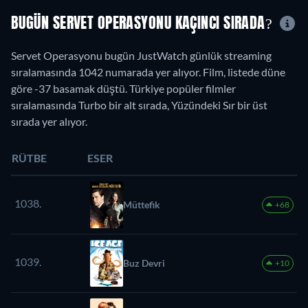
BUGÜN SERVET OPERASYONU KAÇINCI SIRADA?
Servet Operasyonu bugün JustWatch günlük streaming
sıralamasında 1042 numarada yer alıyor. Film, listede düne
göre -37 basamak düştü. Türkiye popüler filmler
sıralamasında Turbo bir alt sırada, Yüzündeki Sır bir üst
sırada yer alıyor.
RÜTBE
ESER
1038.
Müttefik
+68
1039.
Buz Devri
+10