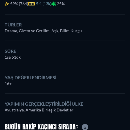
59%
(764)
5.4 (13k)
25%
TÜRLER
Drama, Gizem ve Gerilim, Aşk, Bilim Kurgu
SÜRE
1sa 51dk
YAŞ DEĞERLENDIRMESI
16+
YAPIMIN GERÇEKLEŞTIRILDIĞI ÜLKE
Avustralya, Amerika Birleşik Devletleri
BUGÜN RAKIP KAÇINCI SIRADA?