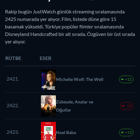
Rakip bugün JustWatch günlük streaming sıralamasında
2425 numarada yer alıyor. Film, listede düne göre 15
basamak yükseldi. Türkiye popüler filmler sıralamasında
Disneyland Handcrafted bir alt sırada, Özgüven bir üst sırada
yer alıyor.
RÜTBE
ESER
2421.
Michelle Wolf: The Well
+12
Zübeyde, Analar ve
2422.
-23
Oğullar
2423.
Noel Baba
+13