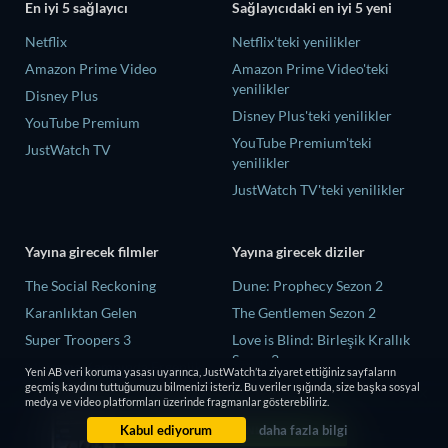
En iyi 5 sağlayıcı
Sağlayıcıdaki en iyi 5 yeni
Netflix
Netflix'teki yenilikler
Amazon Prime Video
Amazon Prime Video'teki
yenilikler
Disney Plus
Disney Plus'teki yenilikler
YouTube Premium
YouTube Premium'teki
JustWatch TV
yenilikler
JustWatch TV'teki yenilikler
Yayına girecek filmler
Yayına girecek diziler
The Social Reckoning
Dune: Prophecy Sezon 2
Karanlıktan Gelen
The Gentlemen Sezon 2
Super Troopers 3
Love is Blind: Birleşik Krallık
Sezon 3
Miyazma Kampında Ergenlik
Yeni AB veri koruma yasası uyarınca, JustWatch’ta ziyaret ettiğiniz sayfaların
Arzuları ve Ölüm
The Shards Sezon 1
geçmiş kaydını tuttuğumuzu bilmenizi isteriz. Bu veriler ışığında, size başka sosyal
medya ve video platformları üzerinde fragmanlar gösterebiliriz.
Cleaner
Çaylak Sezon 7
Kabul ediyorum
daha fazla bilgi