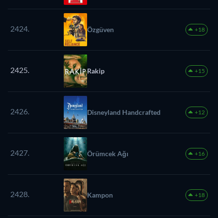
2424.
Özgüven
+18
2425.
Rakip
+15
2426.
Disneyland Handcrafted
+12
2427.
Örümcek Ağı
+16
2428.
Kampon
+18