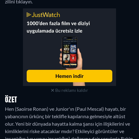
zilini tıklayın.
Bu reklamı kaldır
ÖZET
Hen (Saoirse Ronan) ve Junior'ın (Paul Mescal) hayatı, bir
yabancının ürkünç bir teklifle kapılarına gelmesiyle altüst
olur. Yeni bir dünyada hayatta kalma şansı için ilişkilerini ve
kimliklerini riske atacaklar mıdır? Etkileyici görüntüler ve
insanlığın (ve yapay insanlığın) doğasına dair sorularla Rakip,