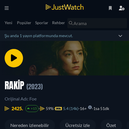
Yeni
Popüler
Sporlar
Rehber
Şu anda 1 yayın platformunda mevcut.
RAKIP
(2023)
Orijinal Adı: Foe
2425.
59%
5.4 (14k)
16+
1sa 51dk
+15
Nereden izlenebilir
Ücretsiz izle
Özet