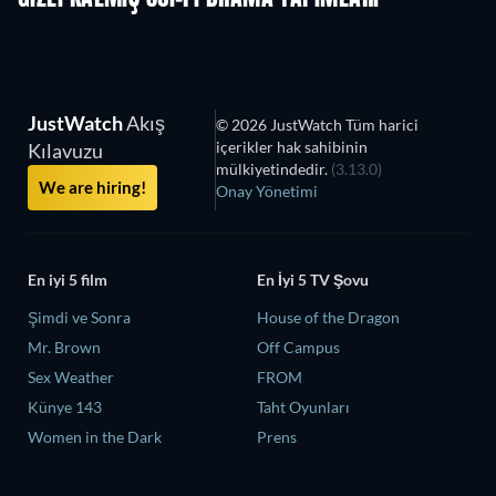
JustWatch
Akış
© 2026 JustWatch Tüm harici
içerikler hak sahibinin
Kılavuzu
mülkiyetindedir.
(3.13.0)
We are hiring!
Onay Yönetimi
En iyi 5 film
En İyi 5 TV Şovu
Şimdi ve Sonra
House of the Dragon
Mr. Brown
Off Campus
Sex Weather
FROM
Künye 143
Taht Oyunları
Women in the Dark
Prens