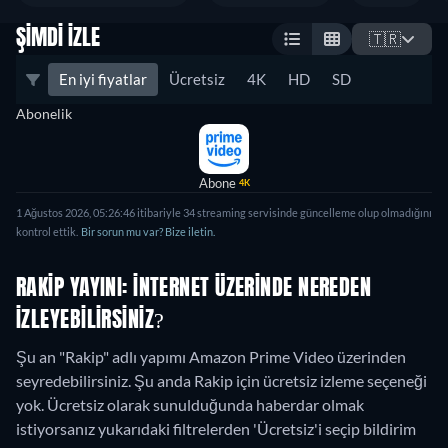
ŞIMDI İZLE
🇹🇷
En iyi fiyatlar
Ücretsiz
4K
HD
SD
Abonelik
Abone
4K
1 Ağustos 2026, 05:26:46 itibariyle 34 streaming servisinde güncelleme olup olmadığını
kontrol ettik.
Bir sorun mu var? Bize iletin.
RAKIP YAYINI: İNTERNET ÜZERINDE NEREDEN
IZLEYEBILIRSINIZ?
Şu an "Rakip" adlı yapımı Amazon Prime Video üzerinden
seyredebilirsiniz.
Şu anda Rakip için ücretsiz izleme seçeneği
yok. Ücretsiz olarak sunulduğunda haberdar olmak
istiyorsanız yukarıdaki filtrelerden 'Ücretsiz'i seçip bildirim