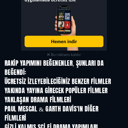
Bu reklamı kaldır
RAKIP YAPIMINI BEĞENENLER, ŞUNLARI DA
BEĞENDI:
ÜCRETSIZ IZLEYEBILECIĞINIZ BENZER FILMLER
YAKINDA YAYINA GIRECEK POPÜLER FILMLER
YAKLAŞAN DRAMA FILMLERI
PAUL MESCAL & GARTH DAVIS'IN DIĞER
FILMLERI
GIZLI KALMIŞ SCI-FI DRAMA YAPIMLARI
TV