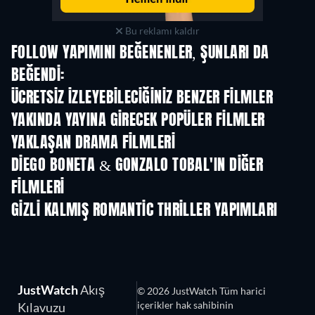
Bu reklamı kaldır
FOLLOW YAPIMINI BEĞENENLER, ŞUNLARI DA
BEĞENDI:
TV
ÜCRETSIZ IZLEYEBILECIĞINIZ BENZER FILMLER
YAKINDA YAYINA GIRECEK POPÜLER FILMLER
YAKLAŞAN DRAMA FILMLERI
DIEGO BONETA & GONZALO TOBAL'IN DIĞER
FILMLERI
GIZLI KALMIŞ ROMANTIC THRILLER YAPIMLARI
TV
JustWatch
Akış
© 2026 JustWatch Tüm harici
içerikler hak sahibinin
Kılavuzu