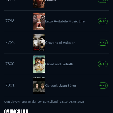
7798.
Enzo Avitabile Music Life
+6
7799.
Crayons of Askalan
+5
7800.
David and Goliath
+5
7801.
Gelecek Uzun Sürer
+1
Günlük yayın sıralamaları son güncellendi: 13:19, 08.08.2026
OYUNCULAR