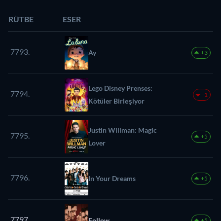
RÜTBE
ESER
7793.
Ay
+3
Lego Disney Prenses:
7794.
-1
Kötüler Birleşiyor
Justin Willman: Magic
7795.
+5
Lover
7796.
In Your Dreams
+5
7797.
Follow
+5