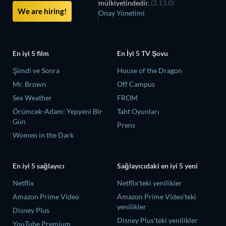
mülkiyetindedir.
(3.13.0)
We are hiring!
Onay Yönetimi
En iyi 5 film
En İyi 5 TV Şovu
Şimdi ve Sonra
House of the Dragon
Mr. Brown
Off Campus
Sex Weather
FROM
Örümcek-Adam: Yepyeni Bir
Taht Oyunları
Gün
Prens
Women in the Dark
En iyi 5 sağlayıcı
Sağlayıcıdaki en iyi 5 yeni
Netflix
Netflix'teki yenilikler
Amazon Prime Video
Amazon Prime Video'teki
yenilikler
Disney Plus
Disney Plus'teki yenilikler
YouTube Premium