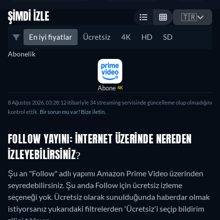
ŞIMDI İZLE
🇹🇷
En iyi fiyatlar
Ücretsiz
4K
HD
SD
Abonelik
Abone
4K
8 Ağustos 2026, 03:28:12 itibariyle 34 streaming servisinde güncelleme olup olmadığını
kontrol ettik.
Bir sorun mu var? Bize iletin.
FOLLOW YAYINI: İNTERNET ÜZERINDE NEREDEN
IZLEYEBILIRSINIZ?
Şu an "Follow" adlı yapımı Amazon Prime Video üzerinden
seyredebilirsiniz.
Şu anda Follow için ücretsiz izleme
seçeneği yok. Ücretsiz olarak sunulduğunda haberdar olmak
istiyorsanız yukarıdaki filtrelerden 'Ücretsiz'i seçip bildirim