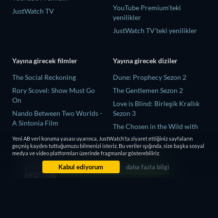
YouTube Premium'teki
JustWatch TV
yenilikler
JustWatch TV'teki yenilikler
Yayına girecek filmler
Yayına girecek diziler
The Social Reckoning
Dune: Prophecy Sezon 2
Rory Scovel: Show Must Go
The Gentlemen Sezon 2
On
Love is Blind: Birleşik Krallık
Nando Between Two Worlds -
Sezon 3
A Sintonia Film
The Chosen in the Wild with
MLB Field of Dreams: Phillies
Bear Grylls Sezon 1
Yeni AB veri koruma yasası uyarınca, JustWatch’ta ziyaret ettiğiniz sayfaların
vs. Twins
geçmiş kaydını tuttuğumuzu bilmenizi isteriz. Bu veriler ışığında, size başka sosyal
Mourinho Sezon 1
medya ve video platformları üzerinde fragmanlar gösterebiliriz.
Söyleyemediklerimiz
Kabul ediyorum
daha fazla bilgi