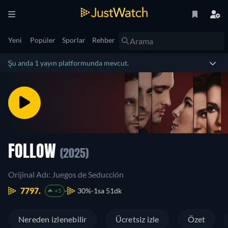
Yeni
Popüler
Sporlar
Rehber
Şu anda 1 yayın platformunda mevcut.
FOLLOW
(2025)
Orijinal Adı: Juegos de Seducción
7797.
30%
1sa 51dk
+5
Nereden izlenebilir
Ücretsiz izle
Özet