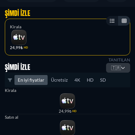
ŞIMDI İZLE
Kirala
24,99₺
HD
TANITILAN
ŞIMDI İZLE
🇹🇷
En iyi fiyatlar
Ücretsiz
4K
HD
SD
Kirala
24,99₺
HD
Satın al