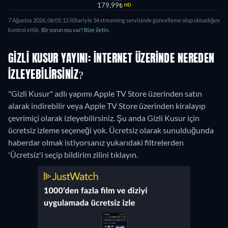
179,99₺
HD
7 Ağustos 2026, 06:05:12 itibariyle 34 streaming servisinde güncelleme olup olmadığını
kontrol ettik.
Bir sorun mu var? Bize iletin.
GIZLI KUSUR YAYINI: İNTERNET ÜZERINDE NEREDEN
IZLEYEBILIRSINIZ?
"Gizli Kusur" adlı yapımı Apple TV Store üzerinden satın
alarak indirebilir veya Apple TV Store üzerinden kiralayıp
çevrimiçi olarak izleyebilirsiniz.
Şu anda Gizli Kusur için
ücretsiz izleme seçeneği yok. Ücretsiz olarak sunulduğunda
haberdar olmak istiyorsanız yukarıdaki filtrelerden
'Ücretsiz'i seçip bildirim zilini tıklayın.