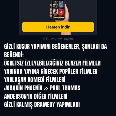
Bu reklamı kaldır
GIZLI KUSUR YAPIMINI BEĞENENLER, ŞUNLARI DA
BEĞENDI:
ÜCRETSIZ IZLEYEBILECIĞINIZ BENZER FILMLER
YAKINDA YAYINA GIRECEK POPÜLER FILMLER
YAKLAŞAN KOMEDI FILMLERI
JOAQUIN PHOENIX & PAUL THOMAS
ANDERSON'IN DIĞER FILMLERI
GIZLI KALMIŞ DRAMEDY YAPIMLARI
TV