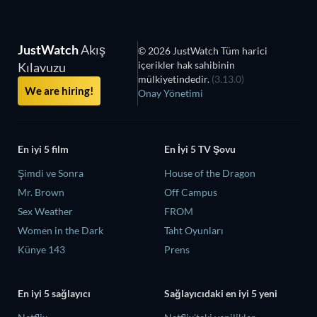
JustWatch
Akış
© 2026 JustWatch Tüm harici
içerikler hak sahibinin
Kılavuzu
mülkiyetindedir.
(3.13.0)
We are hiring!
Onay Yönetimi
En iyi 5 film
En İyi 5 TV Şovu
Şimdi ve Sonra
House of the Dragon
Mr. Brown
Off Campus
Sex Weather
FROM
Women in the Dark
Taht Oyunları
Künye 143
Prens
En iyi 5 sağlayıcı
Sağlayıcıdaki en iyi 5 yeni