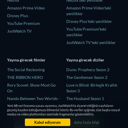
Netflix
Netflix'teki yenilikler
Amazon Prime Video
Amazon Prime Video'teki
yenilikler
Disney Plus
Disney Plus'teki yenilikler
YouTube Premium
YouTube Premium'teki
JustWatch TV
yenilikler
JustWatch TV'teki yenilikler
Yayına girecek filmler
Yayına girecek diziler
The Social Reckoning
Dune: Prophecy Sezon 2
THE RIBBON HERO
The Gentlemen Sezon 2
Rory Scovel: Show Must Go
Love is Blind: Birleşik Krallık
On
Sezon 3
Nando Between Two Worlds -
The Husband Sezon 1
A Sintonia Film
Yeni AB veri koruma yasası uyarınca, JustWatch’ta ziyaret ettiğiniz sayfaların
Flex x Cop Sezon 2
geçmiş kaydını tuttuğumuzu bilmenizi isteriz. Bu veriler ışığında, size başka sosyal
MLB Field of Dreams: Phillies
medya ve video platformları üzerinde fragmanlar gösterebiliriz.
vs. Twins
Kabul ediyorum
daha fazla bilgi