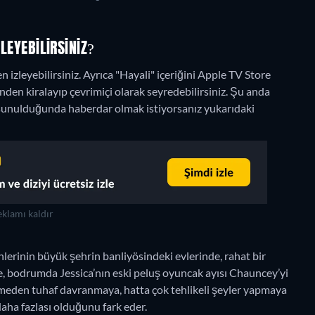
ZLEYEBILIRSINIZ?
izleyebilirsiniz. Ayrıca "Hayali" içeriğini Apple TV Store
nden kiralayıp çevrimiçi olarak seyredebilirsiniz.
Şu anda
k sunulduğunda haberdar olmak istiyorsanız yukarıdaki
klamı kaldır
eynlerinin büyük şehrin banliyösindeki evlerinde, rahat bir
, bodrumda Jessica’nın eski peluş oyuncak ayısı Chauncey’yi
geçmeden tuhaf davranmaya, hatta çok tehlikeli şeyler yapmaya
aha fazlası olduğunu fark eder.