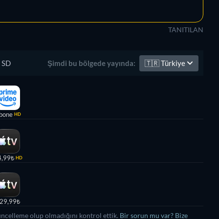
TANITILAN
SD
🇹🇷
Türkiye
Şimdi bu bölgede yayında:
bone
HD
4,99₺
HD
29,99₺
üncelleme olup olmadığını kontrol ettik.
Bir sorun mu var? Bize