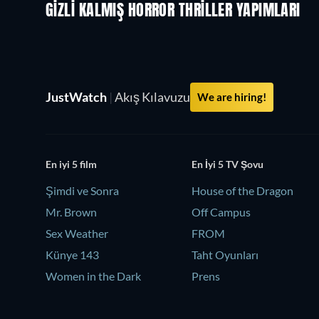
GIZLI KALMIŞ HORROR THRILLER YAPIMLARI
JustWatch
|
Akış Kılavuzu
We are hiring!
En iyi 5 film
En İyi 5 TV Şovu
Şimdi ve Sonra
House of the Dragon
Mr. Brown
Off Campus
Sex Weather
FROM
Künye 143
Taht Oyunları
Women in the Dark
Prens