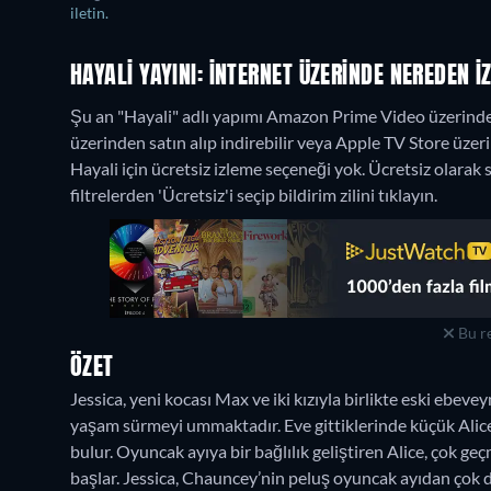
iletin.
HAYALI YAYINI: İNTERNET ÜZERINDE NEREDEN I
Şu an "Hayali" adlı yapımı Amazon Prime Video üzerinden 
üzerinden satın alıp indirebilir veya Apple TV Store üzeri
Hayali için ücretsiz izleme seçeneği yok. Ücretsiz olara
filtrelerden 'Ücretsiz'i seçip bildirim zilini tıklayın.
Bu re
ÖZET
Jessica, yeni kocası Max ve iki kızıyla birlikte eski ebev
yaşam sürmeyi ummaktadır. Eve gittiklerinde küçük Alice
bulur. Oyuncak ayıya bir bağlılık geliştiren Alice, çok 
başlar. Jessica, Chauncey’nin peluş oyuncak ayıdan çok d