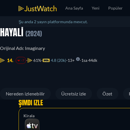
Ana Sayfa
Yeni
Popüler
Şu anda 2 yayın platformunda mevcut.
HAYALI
(2024)
Orijinal Adı: Imaginary
14.
61%
4.8 (20k)
13+
1sa 44dk
-7
Nereden izlenebilir
Ücretsiz izle
Özet
ŞIMDI İZLE
Kirala