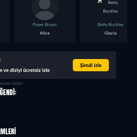
Pyper Braun
Betty Buckley
Alice
Gloria
klamı kaldır
ĞENDI:
LMLERI