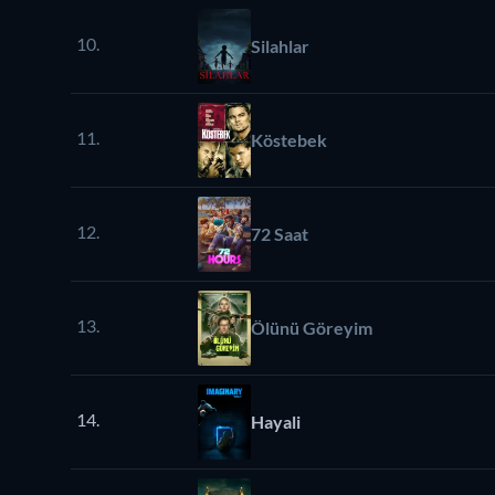
10.
Silahlar
11.
Köstebek
12.
72 Saat
13.
Ölünü Göreyim
14.
Hayali