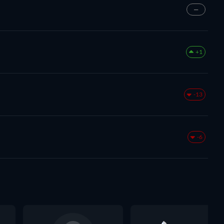
—
+1
-13
-6