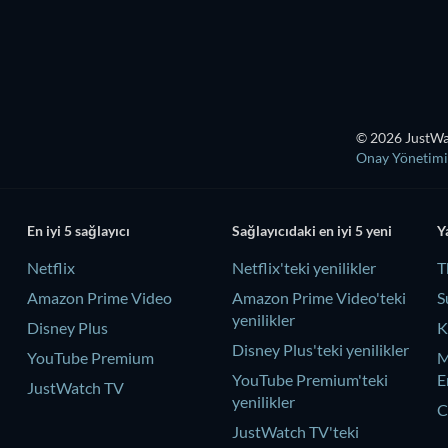
© 2026 JustWat
Onay Yönetimi
En iyi 5 sağlayıcı
Sağlayıcıdaki en iyi 5 yeni
Y
Netflix
Netflix'teki yenilikler
T
Amazon Prime Video
Amazon Prime Video'teki
S
yenilikler
Disney Plus
K
Disney Plus'teki yenilikler
YouTube Premium
M
YouTube Premium'teki
E
JustWatch TV
yenilikler
C
JustWatch TV'teki