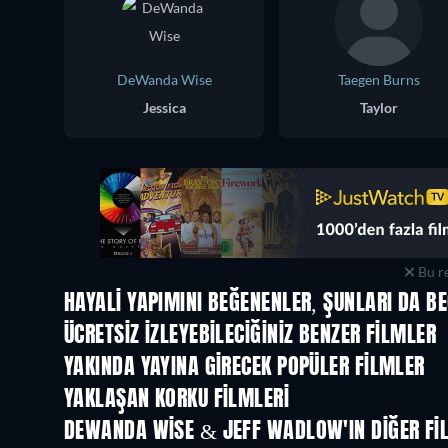
DeWanda Wise
Taegen Burns
Jessica
Taylor
Bu re
HAYALI YAPIMINI BEĞENENLER, ŞUNLARI DA BE
ÜCRETSIZ IZLEYEBILECIĞINIZ BENZER FILMLER
YAKINDA YAYINA GIRECEK POPÜLER FILMLER
YAKLAŞAN KORKU FILMLERI
DEWANDA WISE & JEFF WADLOW'IN DIĞER FI