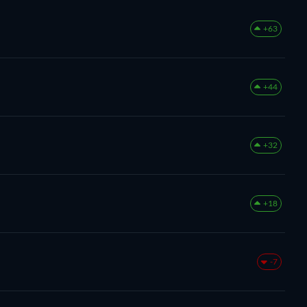
+63
+44
+32
+18
-7