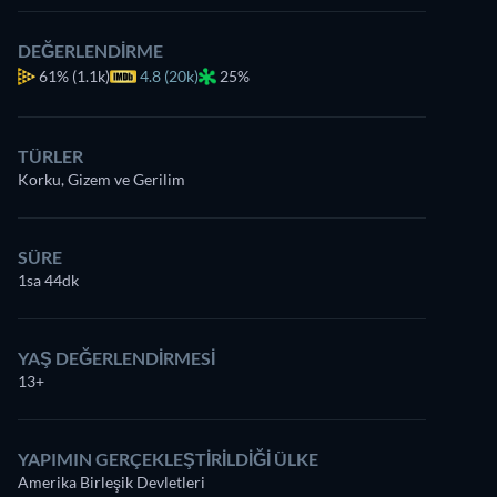
DEĞERLENDIRME
61%
(1.1k)
4.8 (20k)
25%
TÜRLER
Korku, Gizem ve Gerilim
SÜRE
1sa 44dk
YAŞ DEĞERLENDIRMESI
13+
YAPIMIN GERÇEKLEŞTIRILDIĞI ÜLKE
Amerika Birleşik Devletleri