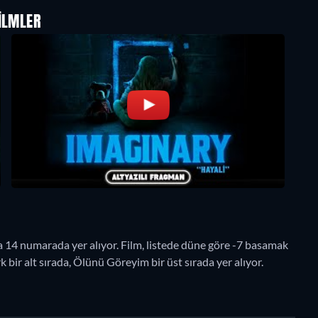
ILMLER
14 numarada yer alıyor. Film, listede düne göre -7 basamak
 bir alt sırada, Ölünü Göreyim bir üst sırada yer alıyor.