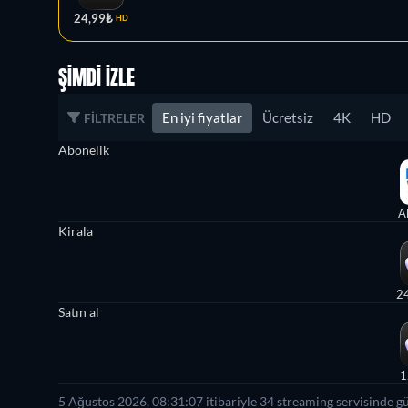
24,99₺
HD
ŞIMDI İZLE
En iyi fiyatlar
Ücretsiz
4K
HD
FILTRELER
Abonelik
A
Kirala
2
Satın al
1
5 Ağustos 2026, 08:31:07 itibariyle 34 streaming servisinde g