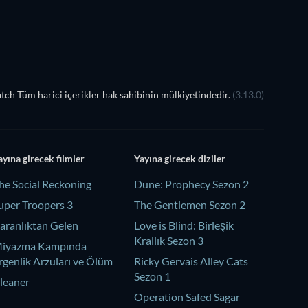
ch Tüm harici içerikler hak sahibinin mülkiyetindedir.
(3.13.0)
ayına girecek filmler
Yayına girecek diziler
he Social Reckoning
Dune: Prophecy Sezon 2
uper Troopers 3
The Gentlemen Sezon 2
aranlıktan Gelen
Love is Blind: Birleşik
Krallık Sezon 3
iyazma Kampında
rgenlik Arzuları ve Ölüm
Ricky Gervais Alley Cats
Sezon 1
leaner
Operation Safed Sagar