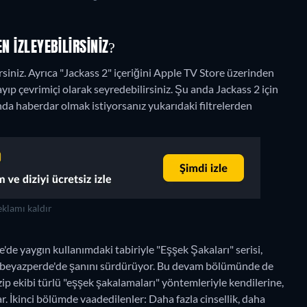
N IZLEYEBILIRSINIZ?
rsiniz. Ayrıca "Jackass 2" içeriğini Apple TV Store üzerinden
ayıp çevrimiçi olarak seyredebilirsiniz.
Şu anda Jackass 2 için
da haberdar olmak istiyorsanız yukarıdaki filtrelerden
klamı kaldır
e yaygın kullanımdaki tabiriyle "Eşşek Şakaları" serisi,
de beyazperde'de şanını sürdürüyor. Bu devam bölümünde de
p ekibi türlü "eşşek şakalamaları" yöntemleriyle kendilerine,
. İkinci bölümde vaadedilenler: Daha fazla cinsellik, daha