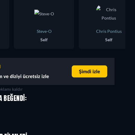
Steve-O
Chris Pontius
Self
Self
klamı kaldır
A BEĞENDI: