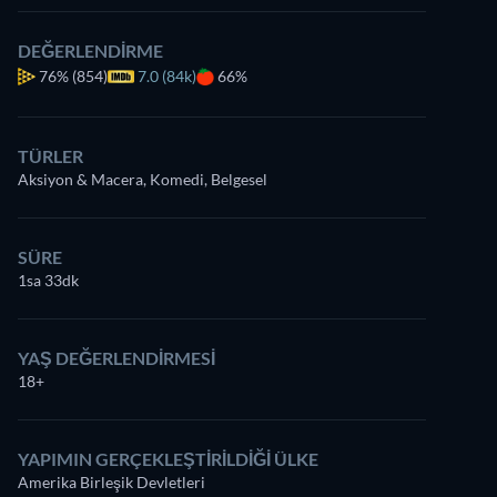
DEĞERLENDIRME
76%
(854)
7.0 (84k)
66%
TÜRLER
Aksiyon & Macera, Komedi, Belgesel
SÜRE
1sa 33dk
YAŞ DEĞERLENDIRMESI
18+
YAPIMIN GERÇEKLEŞTIRILDIĞI ÜLKE
Amerika Birleşik Devletleri