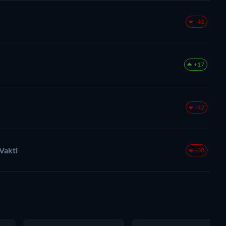
-41
+17
-42
Vakti
-38