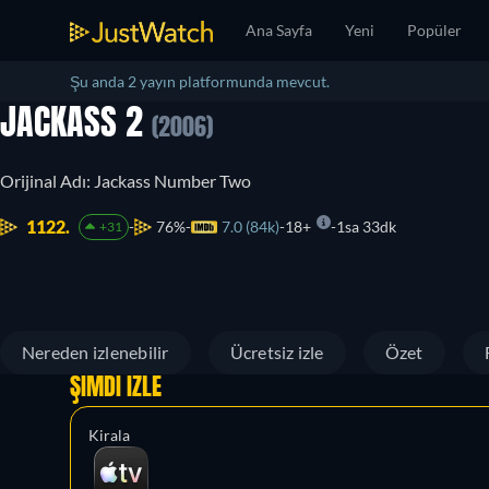
Ana Sayfa
Yeni
Popüler
Şu anda 2 yayın platformunda mevcut.
JACKASS 2
(2006)
Orijinal Adı: Jackass Number Two
1122.
76%
7.0 (84k)
18+
1sa 33dk
+31
Nereden izlenebilir
Ücretsiz izle
Özet
ŞIMDI İZLE
Kirala