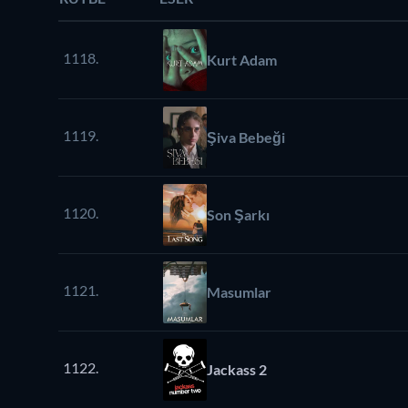
1118.
Kurt Adam
1119.
Şiva Bebeği
1120.
Son Şarkı
1121.
Masumlar
1122.
Jackass 2