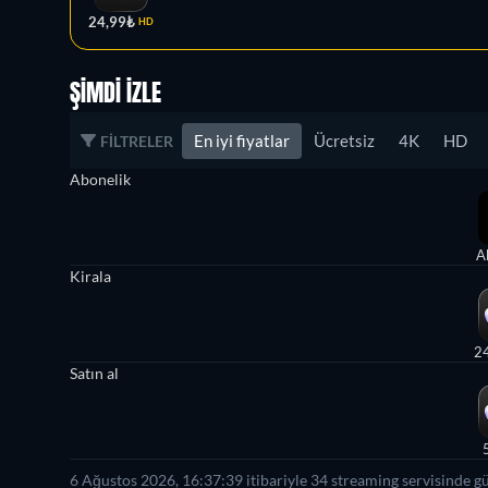
24,99₺
HD
ŞIMDI İZLE
En iyi fiyatlar
Ücretsiz
4K
HD
FILTRELER
Abonelik
A
Kirala
2
Satın al
6 Ağustos 2026, 16:37:39 itibariyle 34 streaming servisinde g