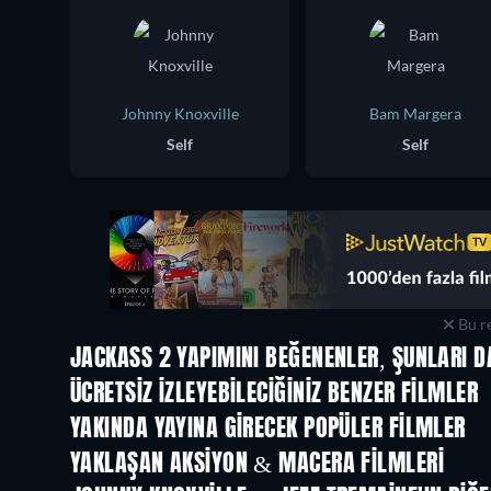
Johnny Knoxville
Bam Margera
Self
Self
Bu re
JACKASS 2 YAPIMINI BEĞENENLER, ŞUNLARI D
ÜCRETSIZ IZLEYEBILECIĞINIZ BENZER FILMLER
YAKINDA YAYINA GIRECEK POPÜLER FILMLER
YAKLAŞAN AKSIYON & MACERA FILMLERI