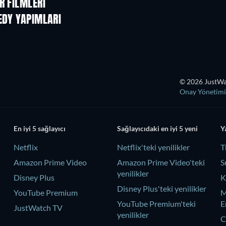
R FILMLERI
EDY YAPIMLARI
TV
TV
© 2026 JustWat
Onay Yönetimi
En iyi 5 sağlayıcı
Sağlayıcıdaki en iyi 5 yeni
Y
Netflix
Netflix'teki yenilikler
T
Amazon Prime Video
Amazon Prime Video'teki
S
yenilikler
Disney Plus
K
Disney Plus'teki yenilikler
YouTube Premium
M
YouTube Premium'teki
E
JustWatch TV
yenilikler
C