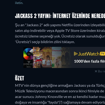
iletin.
JACKASS 2 YAYINI: İNTERNET ÜZERINDE NEREDE
Şu an "Jackass 2" adlı yapımı Netflix üzerinden izleyebili
satın alıp indirebilir veya Apple TV Store üzerinden kiral
ücretsiz izleme seçeneği yok. Ücretsiz olarak sunulduğun
'Ücretsiz'i seçip bildirim zilini tıklayın.
Bu re
ÖZET
MTV'nin dünya gençliğine armağanı Jackass ya da Türkçe'd
Müzik Televizyonu macerasından sonra ikinci filmiyle 
acar sunucu Johnny Knoxville ve en az kendisi kadar muzi
doğaya ve insanlığa "fayda"(?) sağlamaya devam ediyorlar