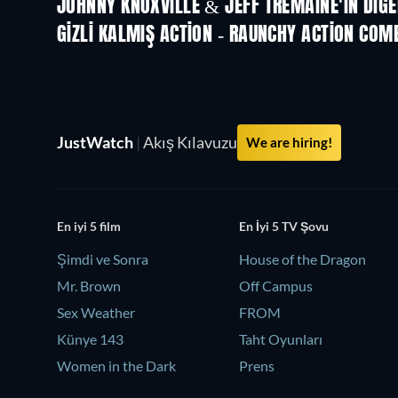
JOHNNY KNOXVILLE & JEFF TREMAINE'IN DIĞE
GIZLI KALMIŞ ACTION - RAUNCHY ACTION COM
TV
TV
JustWatch
|
Akış Kılavuzu
We are hiring!
En iyi 5 film
En İyi 5 TV Şovu
Şimdi ve Sonra
House of the Dragon
Mr. Brown
Off Campus
Sex Weather
FROM
Künye 143
Taht Oyunları
Women in the Dark
Prens