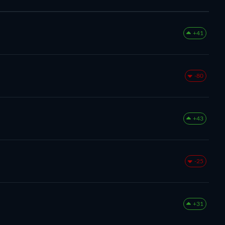
+41
-80
+43
-25
+31