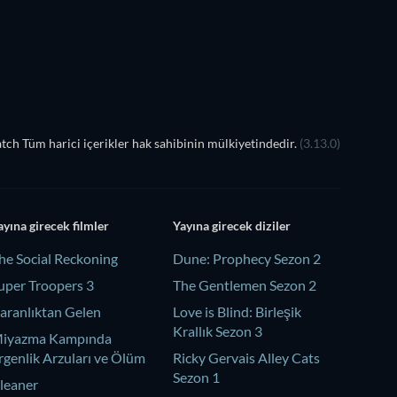
TV
TV
ch Tüm harici içerikler hak sahibinin mülkiyetindedir.
(3.13.0)
ayına girecek filmler
Yayına girecek diziler
he Social Reckoning
Dune: Prophecy Sezon 2
uper Troopers 3
The Gentlemen Sezon 2
aranlıktan Gelen
Love is Blind: Birleşik
Krallık Sezon 3
iyazma Kampında
rgenlik Arzuları ve Ölüm
Ricky Gervais Alley Cats
Sezon 1
leaner