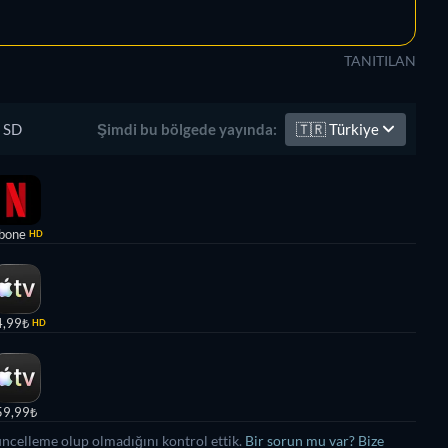
TANITILAN
SD
🇹🇷
Türkiye
Şimdi bu bölgede yayında:
bone
HD
4,99₺
HD
59,99₺
üncelleme olup olmadığını kontrol ettik.
Bir sorun mu var? Bize