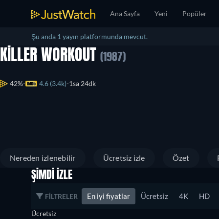
Ana Sayfa
Yeni
Popüler
Şu anda 1 yayın platformunda mevcut.
KILLER WORKOUT
(1987)
42%
4.6 (3.4k)
1sa 24dk
Nereden izlenebilir
Ücretsiz izle
Özet
ŞIMDI İZLE
En iyi fiyatlar
Ücretsiz
4K
HD
FILTRELER
Ücretsiz