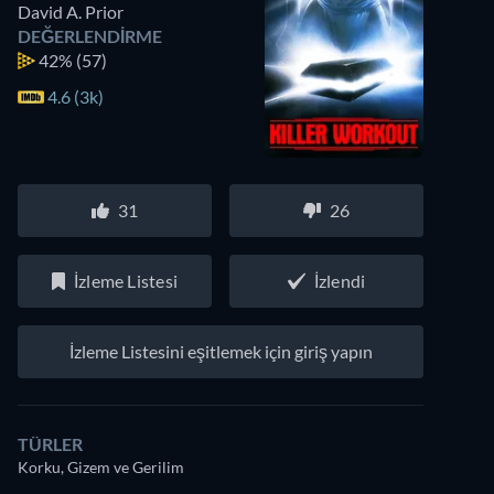
David A. Prior
DEĞERLENDIRME
42%
(57)
4.6 (3k)
31
26
İzleme Listesi
İzlendi
İzleme Listesini eşitlemek için giriş yapın
TÜRLER
Korku, Gizem ve Gerilim