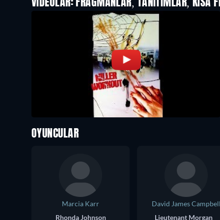
VIDEOLAR: FRAGMANLAR, TANITIMLAR, KISA F
OYUNCULAR
Marcia Karr
David James Campbel
Rhonda Johnson
Lieutenant Morgan