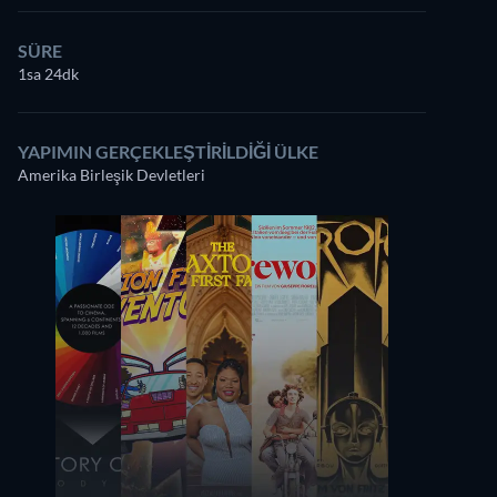
SÜRE
1sa 24dk
YAPIMIN GERÇEKLEŞTIRILDIĞI ÜLKE
Amerika Birleşik Devletleri
Richard Bravo
Dianne Copeland
Tom
Debbie