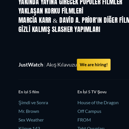
YAKINDA YAYINA GIRECEK POPÜLER FILMLER
YAKLAŞAN KORKU FILMLERI
MARCIA KARR & DAVID A. PRIOR'IN DIĞER FIL
GIZLI KALMIŞ SLASHER YAPIMLARI
JustWatch
|
Akış Kılavuzu
We are hiring!
En iyi 5 film
En İyi 5 TV Şovu
Şimdi ve Sonra
House of the Dragon
Mr. Brown
Off Campus
Sex Weather
FROM
Künye 143
Taht Oyunları