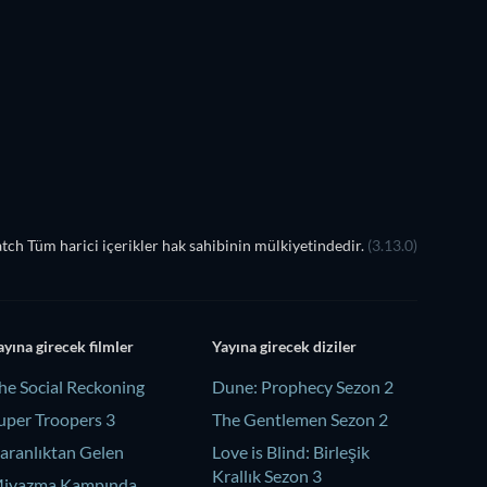
ch Tüm harici içerikler hak sahibinin mülkiyetindedir.
(3.13.0)
ayına girecek filmler
Yayına girecek diziler
he Social Reckoning
Dune: Prophecy Sezon 2
uper Troopers 3
The Gentlemen Sezon 2
aranlıktan Gelen
Love is Blind: Birleşik
Krallık Sezon 3
iyazma Kampında