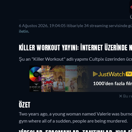
Ü
6 Ağustos 2026, 19:04:05 itibariyle 34 streaming servisinde g
iletin.
KILLER WORKOUT YAYINI: İNTERNET ÜZERINDE N
Şu an "Killer Workout" adlı yapımı Cultpix üzerinden ücret
Bu re
ÖZET
Two years ago, a young woman named Valerie was burned 
gym where all of a sudden, people are being murdered.