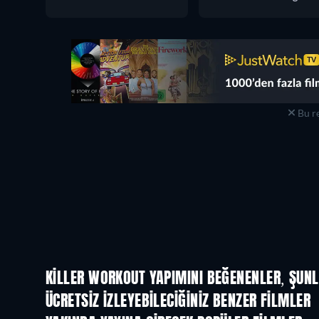
Bu re
KILLER WORKOUT YAPIMINI BEĞENENLER, ŞUNL
ÜCRETSIZ IZLEYEBILECIĞINIZ BENZER FILMLER