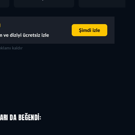
klamı kaldır
ARI DA BEĞENDI: