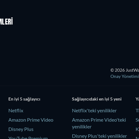
MLERI
© 2026 JustWat
Onay Yönetimi
En iyi 5 sağlayıcı
Sağlayıcıdaki en iyi 5 yeni
Y
Netflix
Netflix'teki yenilikler
T
Amazon Prime Video
Amazon Prime Video'teki
S
yenilikler
Disney Plus
K
Disney Plus'teki yenilikler
YouTube Premium
M