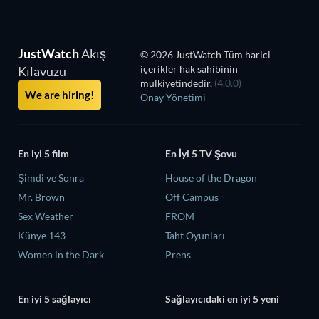
JustWatch
Akış
© 2026 JustWatch Tüm harici
içerikler hak sahibinin
Kılavuzu
mülkiyetindedir.
(4.0.0)
We are hiring!
Onay Yönetimi
En iyi 5 film
En İyi 5 TV Şovu
Şimdi ve Sonra
House of the Dragon
Mr. Brown
Off Campus
Sex Weather
FROM
Künye 143
Taht Oyunları
Women in the Dark
Prens
En iyi 5 sağlayıcı
Sağlayıcıdaki en iyi 5 yeni