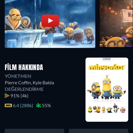
FILM HAKKINDA
YÖNETMEN
Pierre Coffin
,
Kyle Balda
DEĞERLENDIRME
91%
(4k)
6.4 (288k)
55%