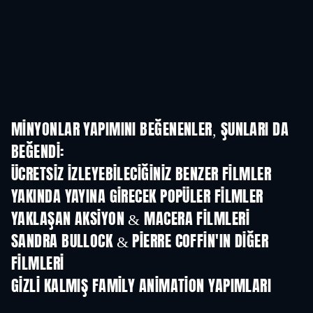
MINYONLAR YAPIMINI BEĞENENLER, ŞUNLARI DA
BEĞENDI:
ÜCRETSIZ IZLEYEBILECIĞINIZ BENZER FILMLER
YAKINDA YAYINA GIRECEK POPÜLER FILMLER
YAKLAŞAN AKSIYON & MACERA FILMLERI
SANDRA BULLOCK & PIERRE COFFIN'IN DIĞER
FILMLERI
GIZLI KALMIŞ FAMILY ANIMATION YAPIMLARI
TV
TV