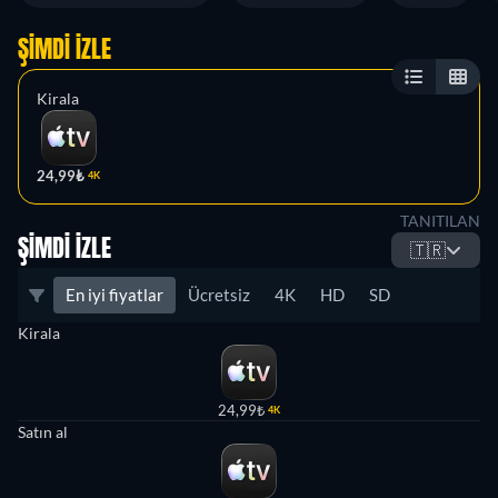
ŞIMDI İZLE
Kirala
24,99₺
4K
TANITILAN
ŞIMDI İZLE
🇹🇷
En iyi fiyatlar
Ücretsiz
4K
HD
SD
Kirala
24,99₺
4K
Satın al