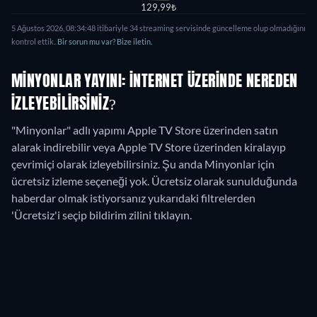
129,99₺
5 Ağustos 2026
,
08:34:48
itibariyle
34
streaming servisinde güncelleme olup olmadığını
kontrol ettik.
Bir sorun mu var? Bize iletin.
MINYONLAR YAYINI: İNTERNET ÜZERINDE NEREDEN
IZLEYEBILIRSINIZ?
"Minyonlar" adlı yapımı Apple TV Store üzerinden satın
alarak indirebilir veya Apple TV Store üzerinden kiralayıp
çevrimiçi olarak izleyebilirsiniz.
Şu anda Minyonlar için
ücretsiz izleme seçeneği yok. Ücretsiz olarak sunulduğunda
haberdar olmak istiyorsanız yukarıdaki filtrelerden
'Ücretsiz'i seçip bildirim zilini tıklayın.