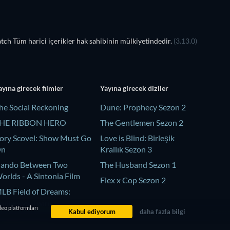
ch Tüm harici içerikler hak sahibinin mülkiyetindedir.
(3.13.0)
ayına girecek filmler
Yayına girecek diziler
he Social Reckoning
Dune: Prophecy Sezon 2
HE RIBBON HERO
The Gentlemen Sezon 2
ory Scovel: Show Must Go
Love is Blind: Birleşik
On
Krallık Sezon 3
ando Between Two
The Husband Sezon 1
orlds - A Sintonia Film
Flex x Cop Sezon 2
LB Field of Dreams:
hillies vs. Twins
deo platformları
Kabul ediyorum
daha fazla bilgi