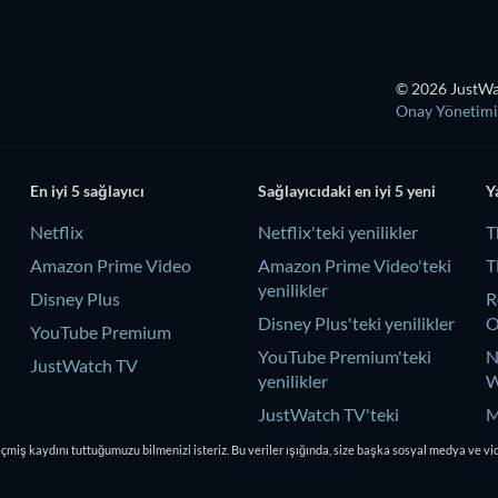
© 2026 JustWat
Onay Yönetimi
En iyi 5 sağlayıcı
Sağlayıcıdaki en iyi 5 yeni
Y
Netflix
Netflix'teki yenilikler
T
Amazon Prime Video
Amazon Prime Video'teki
T
yenilikler
Disney Plus
R
Disney Plus'teki yenilikler
YouTube Premium
YouTube Premium'teki
N
JustWatch TV
yenilikler
W
JustWatch TV'teki
M
yenilikler
P
eçmiş kaydını tuttuğumuzu bilmenizi isteriz. Bu veriler ışığında, size başka sosyal medya ve vi