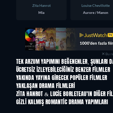
Zita Hanrot
Louise Chevillotte
Mia
Aurore / Manon
Bu re
TEK ARZUM YAPIMINI BEĞENENLER, ŞUNLARI D
ÜCRETSIZ IZLEYEBILECIĞINIZ BENZER FILMLER
YAKINDA YAYINA GIRECEK POPÜLER FILMLER
YAKLAŞAN DRAMA FILMLERI
ZITA HANROT & LUCIE BORLETEAU'IN DIĞER FI
GIZLI KALMIŞ ROMANTIC DRAMA YAPIMLARI