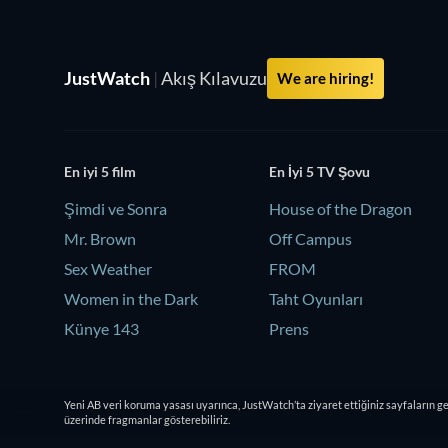
JustWatch
|
Akış Kılavuzu
We are hiring!
En iyi 5 film
En İyi 5 TV Şovu
Şimdi ve Sonra
House of the Dragon
Mr. Brown
Off Campus
Sex Weather
FROM
Women in the Dark
Taht Oyunları
Künye 143
Prens
Yeni AB veri koruma yasası uyarınca, JustWatch’ta ziyaret ettiğiniz sayfaların g
üzerinde fragmanlar gösterebiliriz.