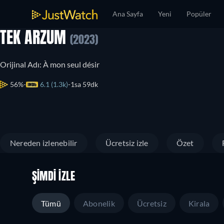
Ana Sayfa
Yeni
Popüler
TEK ARZUM
(2023)
Orijinal Adı: À mon seul désir
56%
6.1 (1.3k)
1sa 59dk
Nereden izlenebilir
Ücretsiz izle
Özet
ŞIMDI İZLE
Tümü
Abonelik
Ücretsiz
Kirala