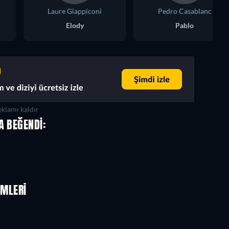
Laure Giappiconi
Pedro Casablanc
Elody
Pablo
klamı kaldır
A BEĞENDI:
LMLERI
TV
TV