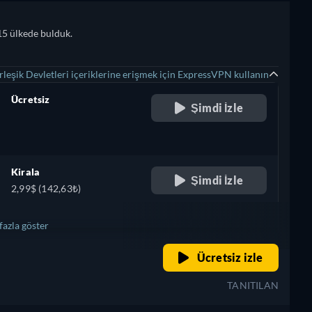
15 ülkede bulduk.
leşik Devletleri içeriklerine erişmek için ExpressVPN kullanın
Ücretsiz
Şimdi İzle
retail price
Kirala
Şimdi İzle
2,99$ (142,63₺)
fazla göster
retail price
Ücretsiz izle
TANITILAN