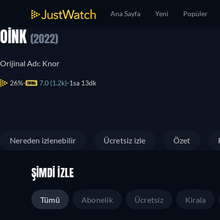
Ana Sayfa
Yeni
Popüler
OINK
(2022)
Orijinal Adı: Knor
26%
7.0 (1.2k)
1sa 13dk
Nereden izlenebilir
Ücretsiz izle
Özet
ŞIMDI İZLE
Tümü
Abonelik
Ücretsiz
Kirala