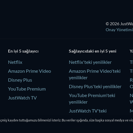
© 2026 JustWat
Onay Yönetimi
En iyi 5 sağlayıcı
Sağlayıcıdaki en iyi 5 yeni
Y
Netflix
Netflix'teki yenilikler
T
Amazon Prime Video
Amazon Prime Video'teki
T
yenilikler
Disney Plus
R
Disney Plus'teki yenilikler
YouTube Premium
YouTube Premium'teki
N
JustWatch TV
yenilikler
W
JustWatch TV'teki
M
yenilikler
P
eçmiş kaydını tuttuğumuzu bilmenizi isteriz. Bu veriler ışığında, size başka sosyal medya ve vi