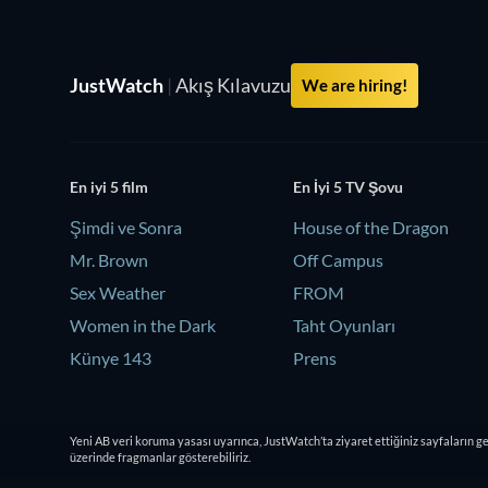
JustWatch
|
Akış Kılavuzu
We are hiring!
En iyi 5 film
En İyi 5 TV Şovu
Şimdi ve Sonra
House of the Dragon
Mr. Brown
Off Campus
Sex Weather
FROM
Women in the Dark
Taht Oyunları
Künye 143
Prens
Yeni AB veri koruma yasası uyarınca, JustWatch’ta ziyaret ettiğiniz sayfaların g
üzerinde fragmanlar gösterebiliriz.