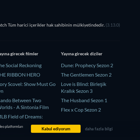
ch Tüm harici içerikler hak sahibinin mülkiyetindedir.
(3.13.0)
ayına girecek filmler
Yayına girecek diziler
he Social Reckoning
Dune: Prophecy Sezon 2
HE RIBBON HERO
The Gentlemen Sezon 2
ory Scovel: Show Must Go
Love is Blind: Birleşik
On
Krallık Sezon 3
ando Between Two
The Husband Sezon 1
orlds - A Sintonia Film
Flex x Cop Sezon 2
LB Field of Dreams:
hillies vs. Twins
deo platformları
Kabul ediyorum
daha fazla bilgi