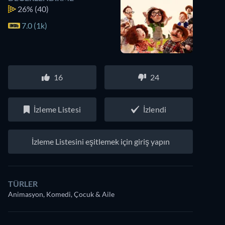
26%
(40)
7.0 (1k)
16
24
İzleme Listesi
İzlendi
İzleme Listesini eşitlemek için giriş yapın
TÜRLER
Animasyon, Komedi, Çocuk & Aile