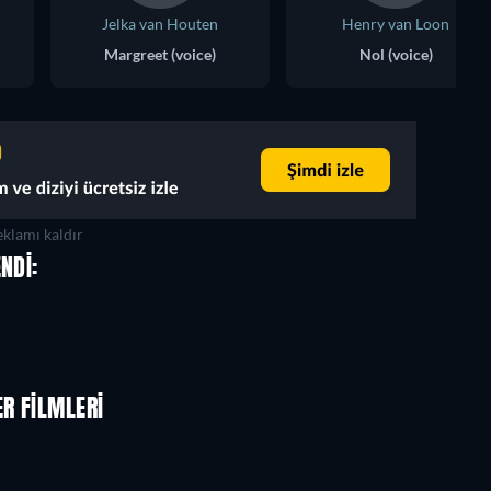
Jelka van Houten
Henry van Loon
Margreet (voice)
Nol (voice)
klamı kaldır
NDI:
LEGO Disney Princess:
Magical Mayhem
R FILMLERI