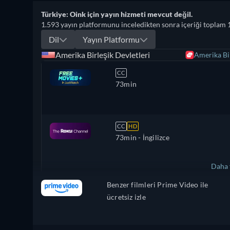
Türkiye: Oink için yayın hizmeti mevcut değil.
1.593 yayın platformunu inceledikten sonra içeriği toplam 
Dil
Yayın Platformu
Amerika Birleşik Devletleri
Amerika Bir
CC
73min
CC
HD
73min
- İngilizce
Daha 
Benzer filmleri Prime Video ile
Fransa
ücretsiz izle