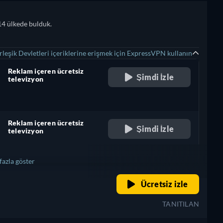
14 ülkede bulduk.
leşik Devletleri içeriklerine erişmek için ExpressVPN kullanın
Reklam içeren ücretsiz
Şimdi İzle
televizyon
retail price
Reklam içeren ücretsiz
Şimdi İzle
televizyon
retail price
fazla göster
retail price
Ücretsiz izle
+ 5
TANITILAN