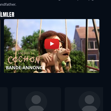
andfather.
ILMLER