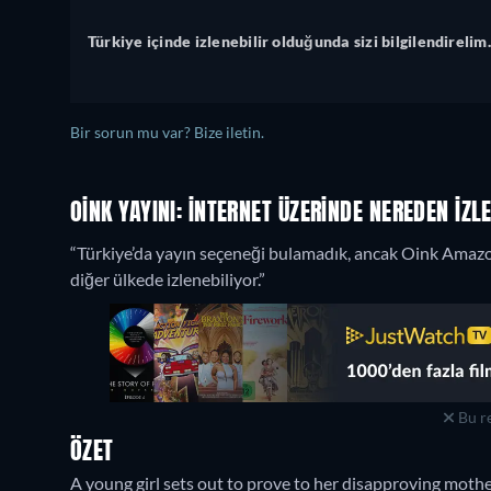
Türkiye içinde izlenebilir olduğunda sizi bilgilendirelim.
Bir sorun mu var? Bize iletin.
OINK YAYINI: İNTERNET ÜZERINDE NEREDEN IZLE
“Türkiye’da yayın seçeneği bulamadık, ancak Oink Amazo
diğer ülkede izlenebiliyor.”
Bu re
ÖZET
A young girl sets out to prove to her disapproving mother