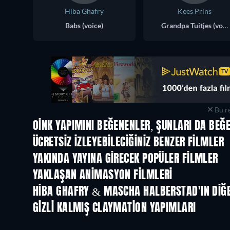
Hiba Ghafry
Kees Prins
Babs (voice)
Grandpa Tuitjes (voice)
Bu re
OINK YAPIMINI BEĞENENLER, ŞUNLARI DA BEĞE
ÜCRETSIZ IZLEYEBILECIĞINIZ BENZER FILMLER
YAKINDA YAYINA GIRECEK POPÜLER FILMLER
YAKLAŞAN ANIMASYON FILMLERI
HIBA GHAFRY & MASCHA HALBERSTAD'IN DIĞE
GIZLI KALMIŞ CLAYMATION YAPIMLARI