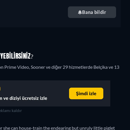
Bana bildir
YEBILIRSINIZ?
n Prime Video, Sooner ve diğer 29 hizmetlerde Belçika ve 13
klamı kaldır
 she can house-train the endearing but unruly little piglet