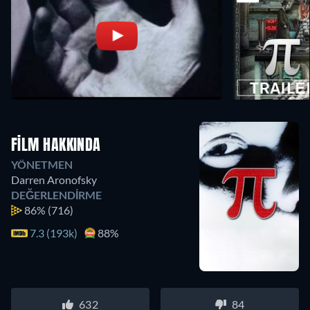
FILM HAKKINDA
YÖNETMEN
Darren Aronofsky
DEĞERLENDIRME
86%
(716)
7.3 (193k)
88%
632
84