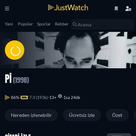
Yeni
Popüler
Sporlar
Rehber
PI
(1998)
86%
7.3 (193k)
13+
1sa 24dk
Nereden izlenebilir
Ücretsiz izle
Özet