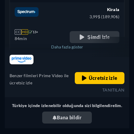
Kirala
3,99$ (189,90₺)
CC
HD
13+
Şimdi İzle
84min
Daha fazla göster
retail price
Birleşik Krallık
Benzer filmleri Prime Video ile
Ücretsiz izle
ücretsiz izle
TANITILAN
Türkiye içinde izlenebilir olduğunda sizi bilgilendirelim.
Bana bildir