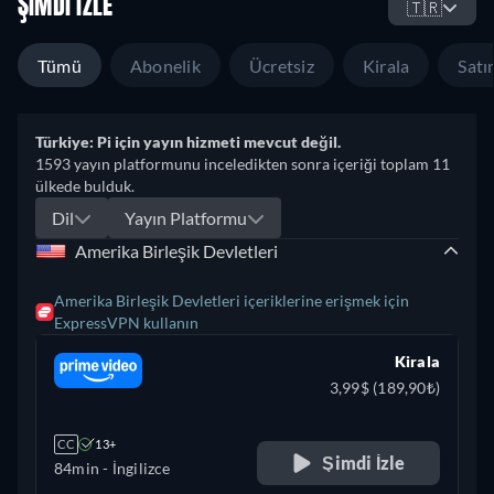
ŞIMDI İZLE
🇹🇷
Tümü
Abonelik
Ücretsiz
Kirala
Satın
Türkiye: Pi için yayın hizmeti mevcut değil.
1593 yayın platformunu inceledikten sonra içeriği toplam 11
ülkede bulduk.
Dil
Yayın Platformu
Amerika Birleşik Devletleri
Amerika Birleşik Devletleri içeriklerine erişmek için
ExpressVPN kullanın
Kirala
3,99$ (189,90₺)
CC
13+
Şimdi İzle
84min
- İngilizce