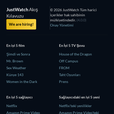
JustWatch
Akış
© 2026 JustWatch Tüm harici
içerikler hak sahibinin
Kılavuzu
mülkiyetindedir.
(4.0.0)
We are hiring!
Onay Yönetimi
En iyi 5 film
En İyi 5 TV Şovu
Şimdi ve Sonra
House of the Dragon
Mr. Brown
Off Campus
Sex Weather
FROM
Künye 143
Taht Oyunları
Women in the Dark
Prens
En iyi 5 sağlayıcı
Sağlayıcıdaki en iyi 5 yeni
Netflix
Netflix'teki yenilikler
Amazon Prime Video
Amazon Prime Video'teki