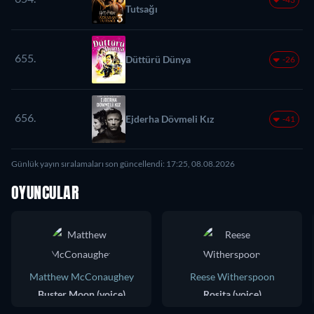
Tutsağı
655.
Düttürü Dünya
-26
656.
Ejderha Dövmeli Kız
-41
Günlük yayın sıralamaları son güncellendi: 17:25, 08.08.2026
OYUNCULAR
Matthew McConaughey
Reese Witherspoon
Buster Moon (voice)
Rosita (voice)