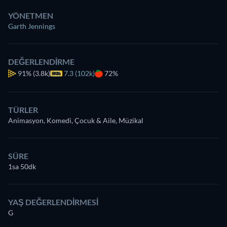
YÖNETMEN
Garth Jennings
DEĞERLENDIRME
91%
(3.8k)
7.3 (102k)
72%
TÜRLER
Animasyon, Komedi, Çocuk & Aile, Müzikal
SÜRE
1sa 50dk
YAŞ DEĞERLENDIRMESI
G