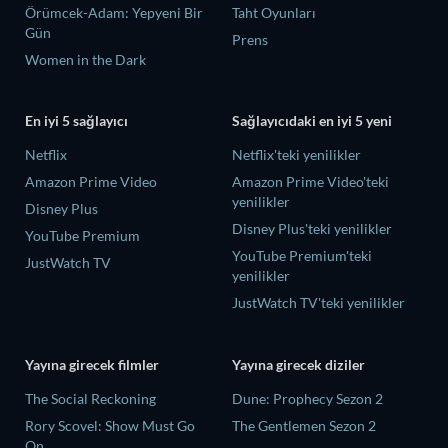
Örümcek-Adam: Yepyeni Bir
Taht Oyunları
Gün
Prens
Women in the Dark
En iyi 5 sağlayıcı
Sağlayıcıdaki en iyi 5 yeni
Netflix
Netflix'teki yenilikler
Amazon Prime Video
Amazon Prime Video'teki
yenilikler
Disney Plus
Disney Plus'teki yenilikler
YouTube Premium
YouTube Premium'teki
JustWatch TV
yenilikler
JustWatch TV'teki yenilikler
Yayına girecek filmler
Yayına girecek diziler
The Social Reckoning
Dune: Prophecy Sezon 2
Rory Scovel: Show Must Go
The Gentlemen Sezon 2
On