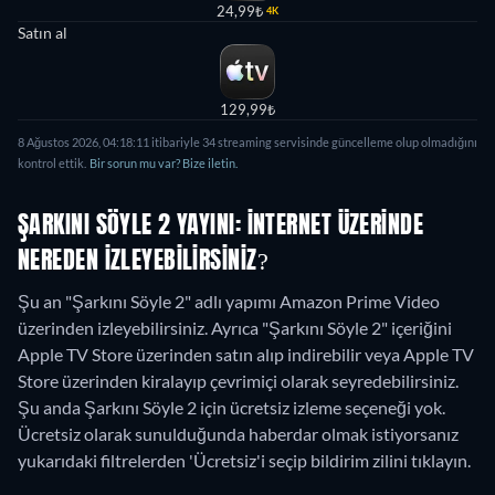
24,99₺
4K
Satın al
129,99₺
8 Ağustos 2026
,
04:18:11
itibariyle
34
streaming servisinde güncelleme olup olmadığını
kontrol ettik.
Bir sorun mu var? Bize iletin.
ŞARKINI SÖYLE 2 YAYINI: İNTERNET ÜZERINDE
NEREDEN IZLEYEBILIRSINIZ?
Şu an "Şarkını Söyle 2" adlı yapımı Amazon Prime Video
üzerinden izleyebilirsiniz. Ayrıca "Şarkını Söyle 2" içeriğini
Apple TV Store üzerinden satın alıp indirebilir veya Apple TV
Store üzerinden kiralayıp çevrimiçi olarak seyredebilirsiniz.
Şu anda Şarkını Söyle 2 için ücretsiz izleme seçeneği yok.
Ücretsiz olarak sunulduğunda haberdar olmak istiyorsanız
yukarıdaki filtrelerden 'Ücretsiz'i seçip bildirim zilini tıklayın.