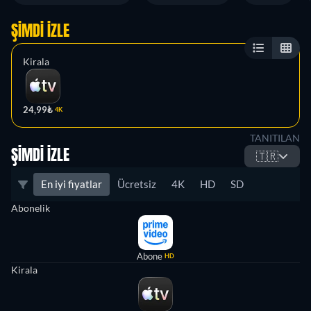
ŞIMDI İZLE
Kirala
24,99₺
4K
TANITILAN
ŞIMDI İZLE
🇹🇷
En iyi fiyatlar
Ücretsiz
4K
HD
SD
Abonelik
Abone
HD
Kirala