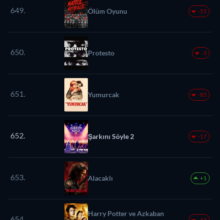
649.
Ölüm Oyunu
-55
650.
Protesto
-3
651.
Yumurcak
-85
652.
Şarkını Söyle 2
-17
653.
Alacaklı
+1
Harry Potter ve Azkaban
654.
-43