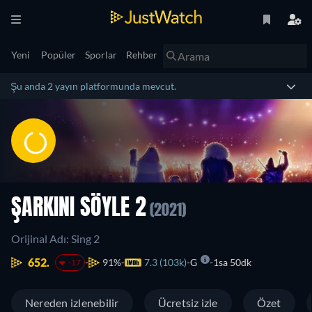
Yeni
Popüler
Sporlar
Rehber
Şu anda 2 yayın platformunda mevcut.
ŞARKINI SÖYLE 2
(2021)
Orijinal Adı: Sing 2
652.
91%
7.3 (103k)
G
1sa 50dk
-17
Nereden izlenebilir
Ücretsiz izle
Özet