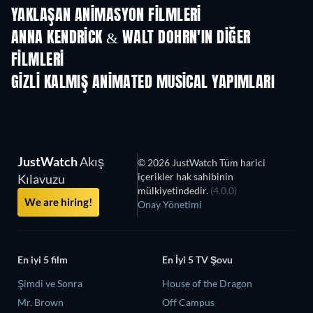
YAKLAŞAN ANIMASYON FILMLERI
ANNA KENDRICK & WALT DOHRN'IN DIĞER
FILMLERI
GIZLI KALMIŞ ANIMATED MUSICAL YAPIMLARI
JustWatch
Akış
© 2026 JustWatch Tüm harici
içerikler hak sahibinin
Kılavuzu
mülkiyetindedir.
(4.0.0)
We are hiring!
Onay Yönetimi
En iyi 5 film
En İyi 5 TV Şovu
Şimdi ve Sonra
House of the Dragon
Mr. Brown
Off Campus