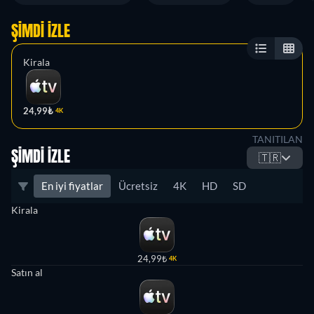
ŞIMDI İZLE
Kirala
24,99₺
4K
TANITILAN
ŞIMDI İZLE
🇹🇷
En iyi fiyatlar
Ücretsiz
4K
HD
SD
Kirala
24,99₺
4K
Satın al