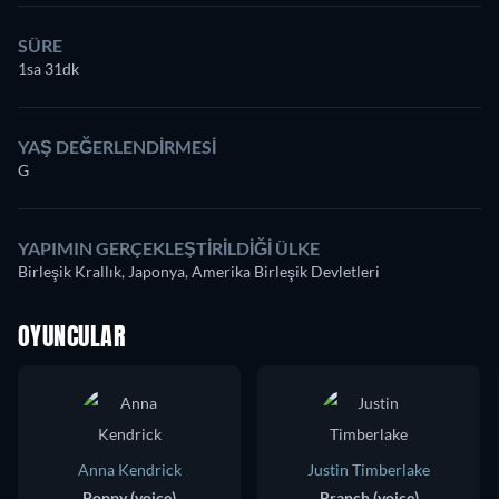
SÜRE
1sa 31dk
YAŞ DEĞERLENDIRMESI
G
YAPIMIN GERÇEKLEŞTIRILDIĞI ÜLKE
Birleşik Krallık, Japonya, Amerika Birleşik Devletleri
OYUNCULAR
Anna Kendrick
Justin Timberlake
Poppy (voice)
Branch (voice)