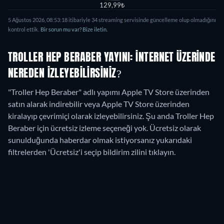
129,99₺
5 Ağustos 2026
,
08:53:18
itibariyle
34
streaming servisinde güncelleme olup olmadığını
kontrol ettik.
Bir sorun mu var? Bize iletin.
TROLLER HEP BERABER YAYINI: İNTERNET ÜZERINDE
NEREDEN IZLEYEBILIRSINIZ?
"Troller Hep Beraber" adlı yapımı Apple TV Store üzerinden
satın alarak indirebilir veya Apple TV Store üzerinden
kiralayıp çevrimiçi olarak izleyebilirsiniz.
Şu anda Troller Hep
Beraber için ücretsiz izleme seçeneği yok. Ücretsiz olarak
sunulduğunda haberdar olmak istiyorsanız yukarıdaki
filtrelerden 'Ücretsiz'i seçip bildirim zilini tıklayın.