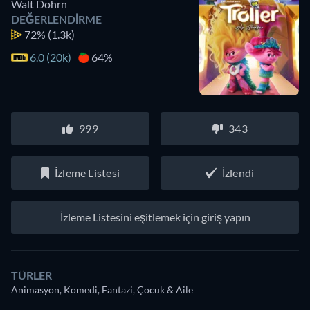
Walt Dohrn
DEĞERLENDIRME
72%
(1.3k)
6.0 (20k)
64%
999
343
İzleme Listesi
İzlendi
İzleme Listesini eşitlemek için giriş yapın
TÜRLER
Animasyon, Komedi, Fantazi, Çocuk & Aile