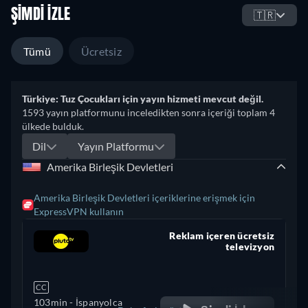
ŞIMDI İZLE
🇹🇷
Tümü
Ücretsiz
Türkiye: Tuz Çocukları için yayın hizmeti mevcut değil.
1593 yayın platformunu inceledikten sonra içeriği toplam 4
ülkede bulduk.
Dil
Yayın Platformu
Amerika Birleşik Devletleri
Amerika Birleşik Devletleri içeriklerine erişmek için
ExpressVPN kullanın
Reklam içeren ücretsiz
televizyon
retail price
CC
103min
- İspanyolca