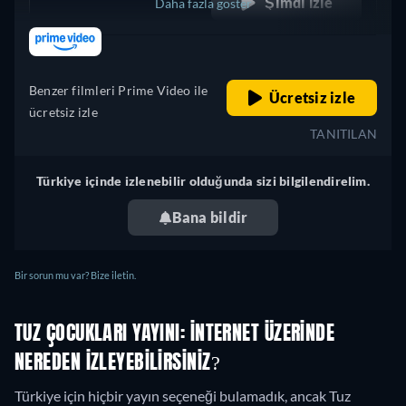
Şimdi İzle
Daha fazla göster
retail price
Meksika
Benzer filmleri Prime Video ile
Ücretsiz izle
ücretsiz izle
TANITILAN
Türkiye içinde izlenebilir olduğunda sizi bilgilendirelim.
Bana bildir
Bir sorun mu var? Bize iletin.
TUZ ÇOCUKLARI YAYINI: İNTERNET ÜZERINDE
NEREDEN IZLEYEBILIRSINIZ?
Türkiye için hiçbir yayın seçeneği bulamadık, ancak Tuz