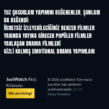
TUZ ÇOCUKLARI YAPIMINI BEĞENENLER, ŞUNLARI
DA BEĞENDI:
ÜCRETSIZ IZLEYEBILECIĞINIZ BENZER FILMLER
YAKINDA YAYINA GIRECEK POPÜLER FILMLER
YAKLAŞAN DRAMA FILMLERI
GIZLI KALMIŞ EMOTIONAL DRAMA YAPIMLARI
JustWatch
Akış
© 2026 JustWatch Tüm harici
içerikler hak sahibinin
Kılavuzu
mülkiyetindedir.
(4.0.0)
We are hiring!
Onay Yönetimi