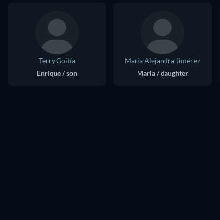
Terry Goitía
María Alejandra Jiménez
Enrique / son
Maria / daughter