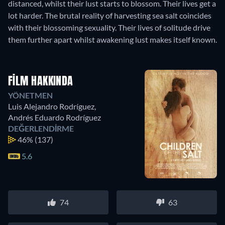
distanced, whilst their lust starts to blossom. Their lives get a
lot harder. The brutal reality of harvesting sea salt coincides
with their blossoming sexuality. Their lives of solitude drive
them further apart whilst awakening lust makes itself known.
FILM HAKKINDA
YÖNETMEN
Luis Alejandro Rodríguez
,
Andrés Eduardo Rodríguez
DEĞERLENDIRME
46%
(137)
5.6
74
63