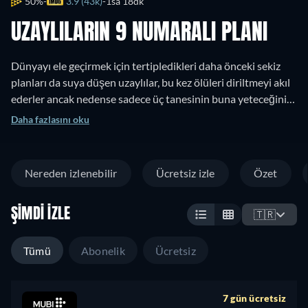
50%
3.9 (43k)
1sa 18dk
UZAYLILARIN 9 NUMARALI PLANI
Dünyayı ele geçirmek için tertipledikleri daha önceki sekiz
planları da suya düşen uzaylılar, bu kez ölüleri diriltmeyi akıl
ederler ancak nedense sadece üç tanesinin buna yeteceğini
sanmaktadırlar: Vampir kostümlü bir adam, onun genç ve
Daha fazlasını oku
güzel karısı ile şişman bir polis memuru.
Nereden izlenebilir
Ücretsiz izle
Özet
ŞIMDI İZLE
🇹🇷
Tümü
Abonelik
Ücretsiz
7 gün ücretsiz