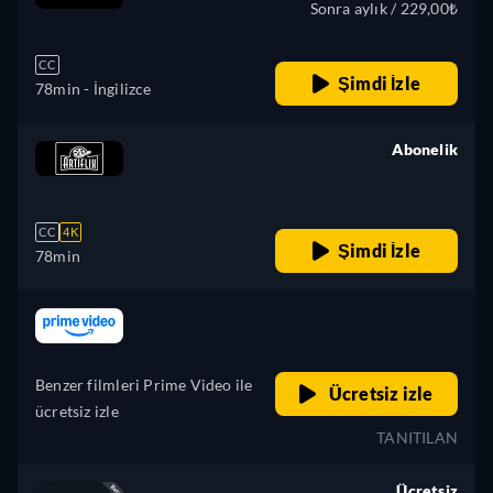
Sonra aylık / 229,00₺
CC
Şimdi İzle
78min
- İngilizce
Abonelik
retail price
CC
4K
Şimdi İzle
78min
retail price
Benzer filmleri Prime Video ile
Ücretsiz izle
ücretsiz izle
TANITILAN
Ücretsiz