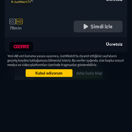
retail price
CC
HD
Şimdi İzle
78min
Ücretsiz
retail price
Yeni AB veri koruma yasası uyarınca, JustWatch’ta ziyaret ettiğiniz sayfaların
geçmiş kaydını tuttuğumuzu bilmenizi isteriz. Bu veriler ışığında, size başka sosyal
medya ve video platformları üzerinde fragmanlar gösterebiliriz.
CC
Şimdi İzle
78min
Kabul ediyorum
daha fazla bilgi
Aradığınızı bulamadınız mı?
Daha fazla platformda yayına girdiğinde size haber verelim.
Bana bildir
7 Ağustos 2026, 11:46:47 itibariyle 34 streaming servisinde güncelleme olup olmadığını
kontrol ettik.
Bir sorun mu var? Bize iletin.