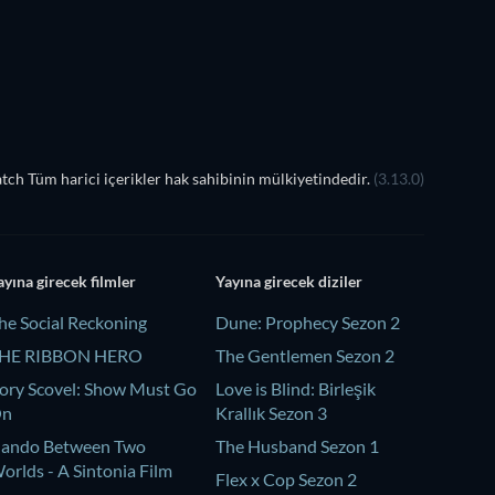
ch Tüm harici içerikler hak sahibinin mülkiyetindedir.
(3.13.0)
ayına girecek filmler
Yayına girecek diziler
he Social Reckoning
Dune: Prophecy Sezon 2
HE RIBBON HERO
The Gentlemen Sezon 2
ory Scovel: Show Must Go
Love is Blind: Birleşik
On
Krallık Sezon 3
ando Between Two
The Husband Sezon 1
orlds - A Sintonia Film
Flex x Cop Sezon 2