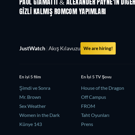
PAUL GIAMATTI & ALEXANDER PAYNE'IN DIĞER
GIZLI KALMIŞ ROMCOM YAPIMLARI
JustWatch
|
Akış Kılavuzu
We are hiring!
En iyi 5 film
En İyi 5 TV Şovu
Şimdi ve Sonra
House of the Dragon
Mr. Brown
Off Campus
Sex Weather
FROM
Women in the Dark
Taht Oyunları
Künye 143
Prens