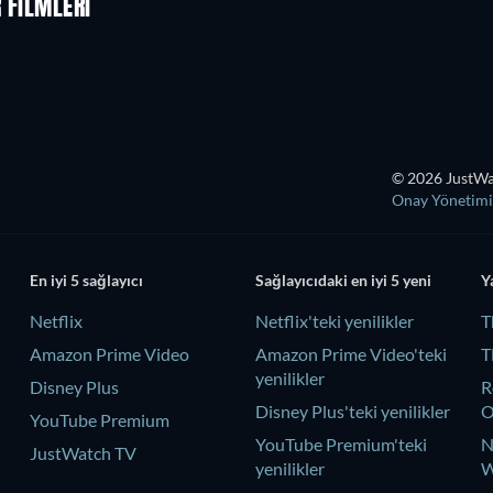
 FILMLERI
© 2026 JustWat
Onay Yönetimi
En iyi 5 sağlayıcı
Sağlayıcıdaki en iyi 5 yeni
Y
Netflix
Netflix'teki yenilikler
T
Amazon Prime Video
Amazon Prime Video'teki
T
yenilikler
Disney Plus
R
Disney Plus'teki yenilikler
YouTube Premium
YouTube Premium'teki
N
JustWatch TV
yenilikler
W