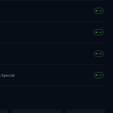
+6
+6
+9
 Special
+7