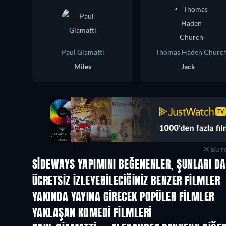
Paul Giamatti
Thomas Haden Churc
Miles
Jack
Bu re
SIDEWAYS YAPIMINI BEĞENENLER, ŞUNLARI DA
ÜCRETSIZ IZLEYEBILECIĞINIZ BENZER FILMLER
YAKINDA YAYINA GIRECEK POPÜLER FILMLER
YAKLAŞAN KOMEDI FILMLERI