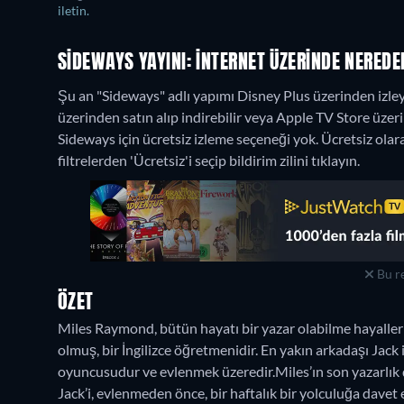
iletin.
SIDEWAYS YAYINI: İNTERNET ÜZERINDE NEREDEN
Şu an "Sideways" adlı yapımı Disney Plus üzerinden izleye
üzerinden satın alıp indirebilir veya Apple TV Store üzeri
Sideways için ücretsiz izleme seçeneği yok. Ücretsiz ol
filtrelerden 'Ücretsiz'i seçip bildirim zilini tıklayın.
Bu re
ÖZET
Miles Raymond, bütün hayatı bir yazar olabilme hayalleri
olmuş, bir İngilizce öğretmenidir. En yakın arkadaşı Jack
oyuncusudur ve evlenmek üzeredir.Miles’ın son yazarlık 
Jack’i, evlenmeden önce, bir haftalık bir yolculuğa davet 