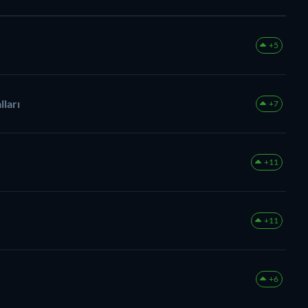
+5
lları
+7
+11
+11
+6