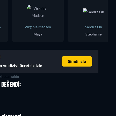
h
Virginia Madsen
Sandra Oh
Maya
Stephanie
klamı kaldır
 BEĞENDI: