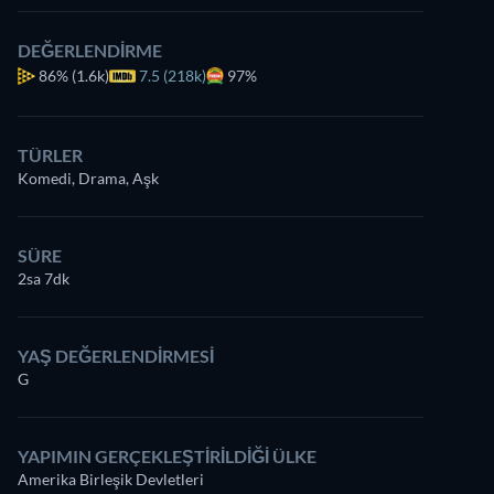
DEĞERLENDIRME
86%
(1.6k)
7.5 (218k)
97%
TÜRLER
Komedi, Drama, Aşk
SÜRE
2sa 7dk
YAŞ DEĞERLENDIRMESI
G
YAPIMIN GERÇEKLEŞTIRILDIĞI ÜLKE
Amerika Birleşik Devletleri