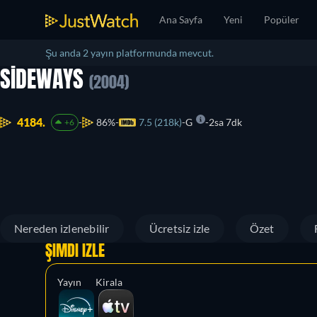
Ana Sayfa
Yeni
Popüler
Şu anda 2 yayın platformunda mevcut.
SIDEWAYS
(2004)
4184.
86%
7.5 (218k)
G
2sa 7dk
+6
Nereden izlenebilir
Ücretsiz izle
Özet
ŞIMDI İZLE
Yayın
Kirala