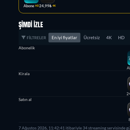
Abone
24,99₺
HD
4K
ŞIMDI İZLE
En iyi fiyatlar
Ücretsiz
4K
HD
FILTRELER
Abonelik
A
Kirala
2
Satın al
7 Ağustos 2026, 11:42:41 itibariyle 34 streaming servisinde g