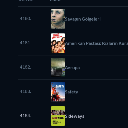
4180.
Savaşın Gölgeleri
4181.
Amerikan Pastası: Kızların Kura
4182.
Avrupa
4183.
Safety
4184.
Sideways