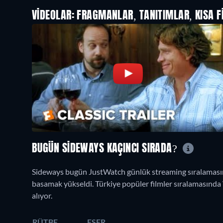
VIDEOLAR: FRAGMANLAR, TANITIMLAR, KISA F
BUGÜN SIDEWAYS KAÇINCI SIRADA?
Sideways bugün JustWatch günlük streaming sıralamasınd
basamak yükseldi. Türkiye popüler filmler sıralamasında Wa
alıyor.
RÜTBE
ESER