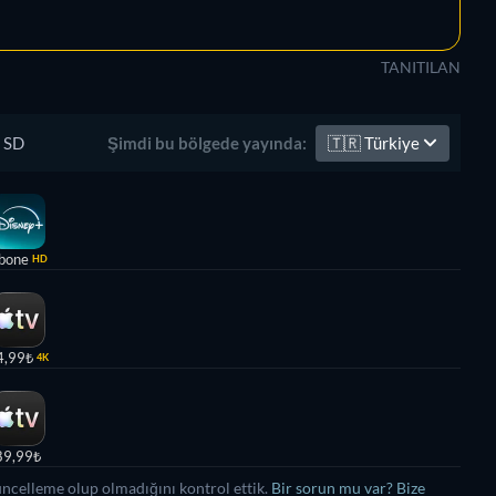
TANITILAN
SD
🇹🇷
Türkiye
Şimdi bu bölgede yayında:
bone
HD
4,99₺
4K
89,99₺
üncelleme olup olmadığını kontrol ettik.
Bir sorun mu var? Bize