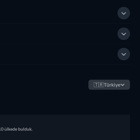
🇹🇷
Türkiye
10 ülkede bulduk.