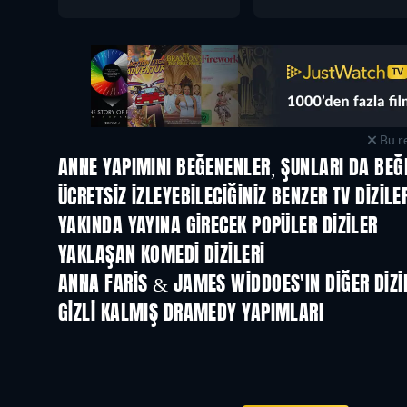
Bu re
ANNE YAPIMINI BEĞENENLER, ŞUNLARI DA BEĞ
TV
TV
ÜCRETSIZ IZLEYEBILECIĞINIZ BENZER TV DIZILE
TV
TV
YAKINDA YAYINA GIRECEK POPÜLER DIZILER
TV
TV
YAKLAŞAN KOMEDI DIZILERI
Sezon 2
Sezon 2
ANNA FARIS & JAMES WIDDOES'IN DIĞER DIZI
TV
TV
GIZLI KALMIŞ DRAMEDY YAPIMLARI
TV