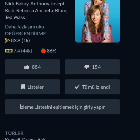
Nick Bakay
,
Anthony Joseph
Rich
,
Rebecca Ancheta-Blum
,
Ted Wass
Daha fazlasını oku
DEĞERLENDIRME
83%
(1k)
7.4 (44k)
86%
884
154
Listeler
Tümü izlendi
İzleme Listesini eşitlemek için giriş yapın
TÜRLER
Komedi, Drama, Aşk