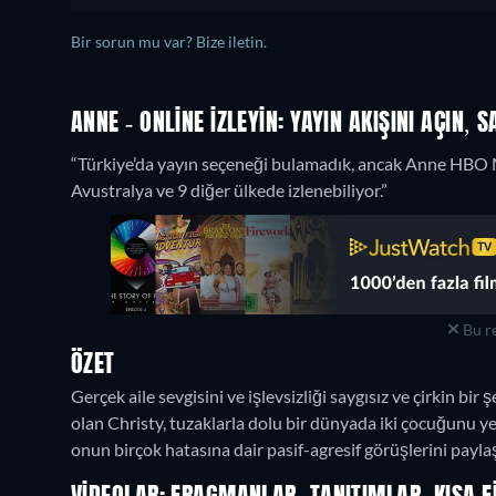
Bir sorun mu var? Bize iletin.
ANNE - ONLINE IZLEYIN: YAYIN AKIŞINI AÇIN, 
“Türkiye’da yayın seçeneği bulamadık, ancak Anne HB
Avustralya ve 9 diğer ülkede izlenebiliyor.”
Bu re
ÖZET
Gerçek aile sevgisini ve işlevsizliği saygısız ve çirkin bir
olan Christy, tuzaklarla dolu bir dünyada iki çocuğunu y
onun birçok hatasına dair pasif-agresif görüşlerini payl