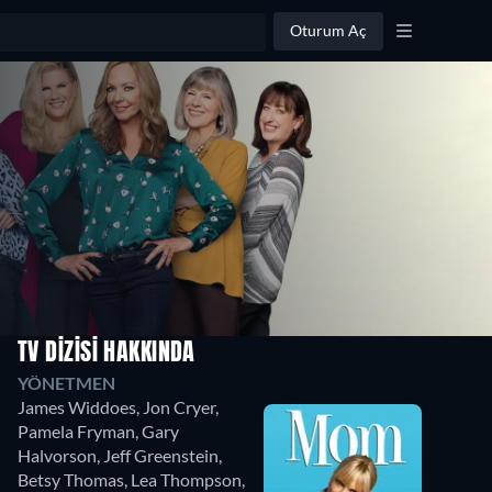
Oturum Aç
TV DIZISI HAKKINDA
Sezon
Sezon
Sezon
YÖNETMEN
3
2
1
James Widdoes
,
Jon Cryer
,
22
22
22
Pamela Fryman
,
Gary
Bölüm
Bölüm
Bölüm
Halvorson
,
Jeff Greenstein
,
Betsy Thomas
,
Lea Thompson
,