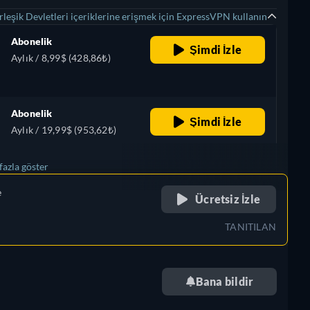
leşik Devletleri içeriklerine erişmek için ExpressVPN kullanın
Abonelik
Şimdi İzle
Aylık / 8,99$ (428,86₺)
Abonelik
Şimdi İzle
Aylık / 19,99$ (953,62₺)
fazla göster
e
retail price
Ücretsiz İzle
TANITILAN
Bana bildir