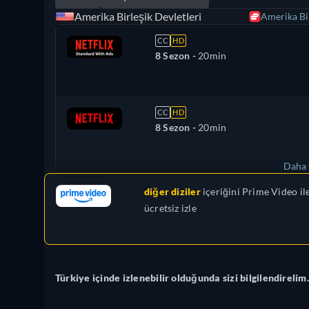
Amerika Birleşik Devletleri
Amerika Bir
CC
HD
8 Sezon -
20min
CC
HD
8 Sezon -
20min
Daha 
diğer diziler
içeriğini
Prime Video
il
Birleşik Krallık
ücretsiz izle
Türkiye içinde izlenebilir olduğunda sizi bilgilendirelim.