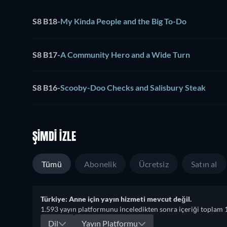
S8 B18
-
My Kinda People and the Big To-Do
S8 B17
-
A Community Hero and a Wide Turn
S8 B16
-
Scooby-Doo Checks and Salisbury Steak
ŞIMDI İZLE
Tümü
Abonelik
Ücretsiz
Satın al
Türkiye: Anne için yayın hizmeti mevcut değil.
1.593 yayın platformunu inceledikten sonra içeriği toplam 
Dil
Yayın Platformu