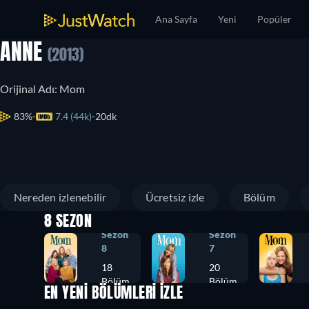
Ana Sayfa
Yeni
Popüler
ANNE
(2013)
Orijinal Adı: Mom
83%
7.4 (44k)
20dk
Nereden izlenebilir
Ücretsiz izle
Bölüm
8 SEZON
Sezon
Sezon
8
7
18
20
Bölüm
Bölüm
EN YENİ BÖLÜMLERİ İZLE