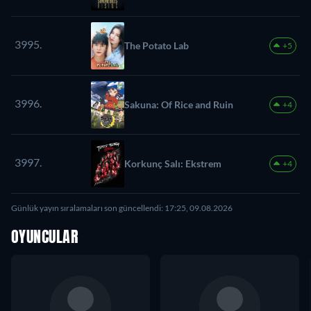
3995.
The Potato Lab
+5
3996.
Sakuna: Of Rice and Ruin
+4
3997.
Korkunç Salı: Ekstrem
+4
Günlük yayın sıralamaları son güncellendi: 17:25, 09.08.2026
OYUNCULAR