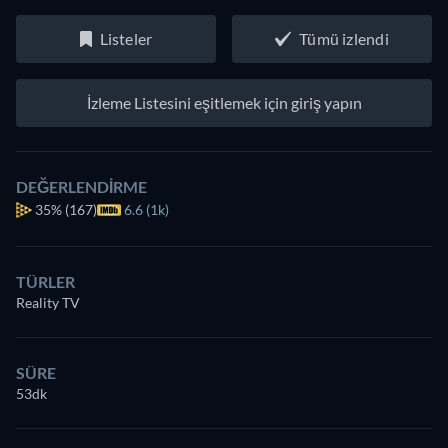
Listeler
Tümü izlendi
İzleme Listesini eşitlemek için giriş yapın
DEĞERLENDIRME
35%
(167)
6.6 (1k)
TÜRLER
Reality TV
SÜRE
53dk