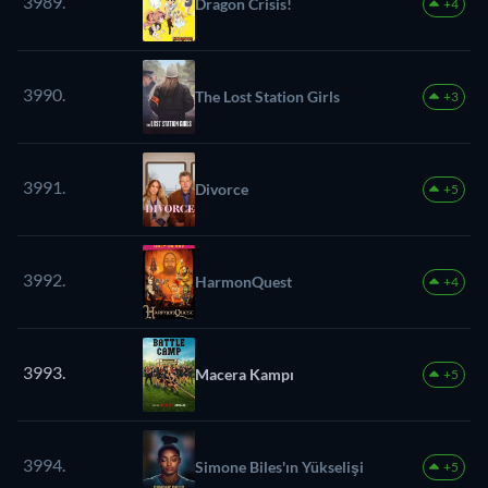
3989.
Dragon Crisis!
+4
3990.
The Lost Station Girls
+3
3991.
Divorce
+5
3992.
HarmonQuest
+4
3993.
Macera Kampı
+5
3994.
Simone Biles'ın Yükselişi
+5