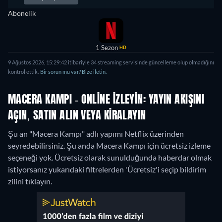
Abonelik
1 Sezon
HD
9 Ağustos 2026, 15:29:42 itibariyle 34 streaming servisinde güncelleme olup olmadığını
kontrol ettik.
Bir sorun mu var? Bize iletin.
MACERA KAMPI - ONLINE IZLEYIN: YAYIN AKIŞINI
AÇIN, SATIN ALIN VEYA KIRALAYIN
Şu an "Macera Kampı" adlı yapımı Netflix üzerinden
seyredebilirsiniz.
Şu anda Macera Kampı için ücretsiz izleme
seçeneği yok. Ücretsiz olarak sunulduğunda haberdar olmak
istiyorsanız yukarıdaki filtrelerden 'Ücretsiz'i seçip bildirim
zilini tıklayın.