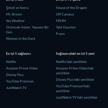
Şimdi ve Sonra
House of the Dragon
Mr. Brown
Off Campus
Sex Weather
FROM
Örümcek-Adam: Yepyeni Bir
Taht Oyunları
Gün
Prens
Women in the Dark
En iyi 5 sağlayıcı
Sağlayıcıdaki en iyi 5 yeni
Netflix
Netflix'teki yenilikler
Amazon Prime Video
Amazon Prime Video'teki
yenilikler
Disney Plus
Disney Plus'teki yenilikler
YouTube Premium
YouTube Premium'teki
JustWatch TV
yenilikler
JustWatch TV'teki yenilikler