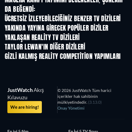
MACERA KAMPI YAPIMINI BEĞENENLER, ŞUNLARI
DA BEĞENDI:
TV
TV
ÜCRETSIZ IZLEYEBILECIĞINIZ BENZER TV DIZILERI
TV
TV
YAKINDA YAYINA GIRECEK POPÜLER DIZILER
TV
TV
YAKLAŞAN REALITY TV DIZILERI
Sezon 3
Sezon 1
Sez
TAYLOR LEWAN'IN DIĞER DIZILERI
TV
TV
GIZLI KALMIŞ REALITY COMPETITION YAPIMLARI
TV
TV
JustWatch
Akış
© 2026 JustWatch Tüm harici
içerikler hak sahibinin
Kılavuzu
mülkiyetindedir.
(3.13.0)
We are hiring!
Onay Yönetimi
En iyi 5 film
En İyi 5 TV Şovu