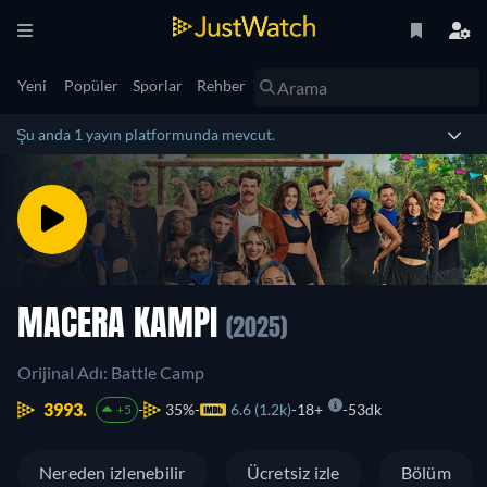
Yeni
Popüler
Sporlar
Rehber
Şu anda 1 yayın platformunda mevcut.
MACERA KAMPI
(2025)
Orijinal Adı: Battle Camp
3993.
35%
6.6 (1.2k)
18+
53dk
+5
Nereden izlenebilir
Ücretsiz izle
Bölüm