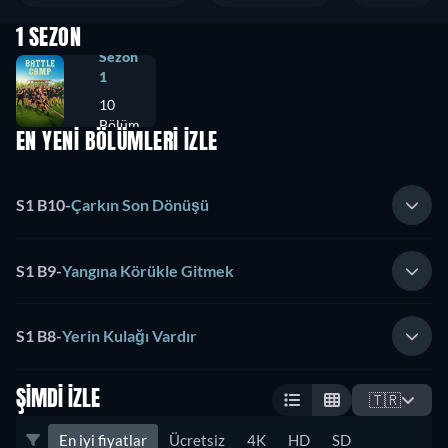
1 SEZON
Sezon
1
10
Bölüm
EN YENİ BÖLÜMLERİ İZLE
S1 B10
-
Çarkın Son Dönüşü
S1 B9
-
Yangına Körükle Gitmek
S1 B8
-
Yerin Kulağı Vardır
ŞIMDI İZLE
🇹🇷
En iyi fiyatlar
Ücretsiz
4K
HD
SD