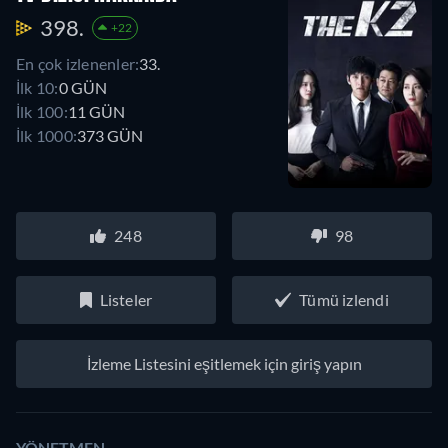
398.
+22
En çok izlenenler:
33.
İlk 10:
0 GÜN
İlk 100:
11 GÜN
İlk 1000:
373 GÜN
248
98
Listeler
Tümü izlendi
İzleme Listesini eşitlemek için giriş yapın
YÖNETMEN