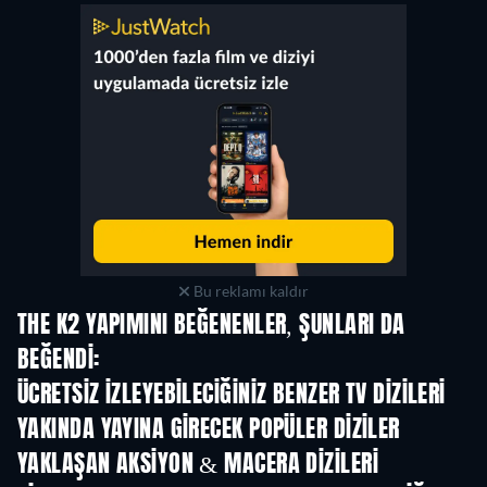
Bu reklamı kaldır
THE K2 YAPIMINI BEĞENENLER, ŞUNLARI DA
BEĞENDI:
TV
TV
ÜCRETSIZ IZLEYEBILECIĞINIZ BENZER TV DIZILERI
TV
TV
YAKINDA YAYINA GIRECEK POPÜLER DIZILER
TV
TV
YAKLAŞAN AKSIYON & MACERA DIZILERI
Sezon 2
Sezon 2
Sez