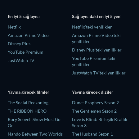
En iyi 5 sağlayıcı
Sağlayıcıdaki en iyi 5 yeni
Netflix
Netflix'teki yenilikler
Amazon Prime Video
Amazon Prime Video'teki
yenilikler
Disney Plus
Disney Plus'teki yenilikler
YouTube Premium
YouTube Premium'teki
JustWatch TV
yenilikler
JustWatch TV'teki yenilikler
Yayına girecek filmler
Yayına girecek diziler
The Social Reckoning
Dune: Prophecy Sezon 2
THE RIBBON HERO
The Gentlemen Sezon 2
Rory Scovel: Show Must Go
Love is Blind: Birleşik Krallık
On
Sezon 3
Nando Between Two Worlds -
The Husband Sezon 1