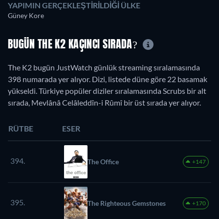
YAPIMIN GERÇEKLEŞTIRILDIĞI ÜLKE
Güney Kore
BUGÜN THE K2 KAÇINCI SIRADA?
The K2 bugün JustWatch günlük streaming sıralamasında
398 numarada yer alıyor. Dizi, listede düne göre 22 basamak
yükseldi. Türkiye popüler diziler sıralamasında Scrubs bir alt
sırada, Mevlânâ Celâleddîn-i Rûmî bir üst sırada yer alıyor.
RÜTBE
ESER
394.
The Office
+147
395.
The Righteous Gemstones
+170