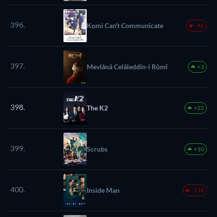
396.
Komi Can't Communicate
-46
397.
Mevlânâ Celâleddîn-i Rûmî
+3
398.
The K2
+22
399.
Scrubs
+10
400.
Inside Man
-114