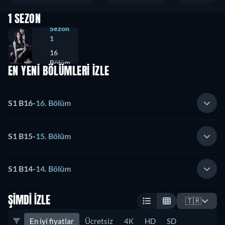
1 SEZON
Sezon
1
16
Bölüm
EN YENİ BÖLÜMLERİ İZLE
S1 B16
-
16. Bölüm
S1 B15
-
15. Bölüm
S1 B14
-
14. Bölüm
ŞIMDI İZLE
🇹🇷
En iyi fiyatlar
Ücretsiz
4K
HD
SD