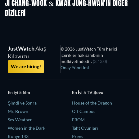
JI CHANG-WOOK & KWAK JUNG-HWAN'IN DIĞER
DIZILERI
TV
TV
JustWatch
Akış
© 2026 JustWatch Tüm harici
içerikler hak sahibinin
Kılavuzu
mülkiyetindedir.
(3.13.0)
We are hiring!
Onay Yönetimi
En iyi 5 film
En İyi 5 TV Şovu
Şimdi ve Sonra
House of the Dragon
Mr. Brown
Off Campus
Sex Weather
FROM
Women in the Dark
Taht Oyunları
Künye 143
Prens