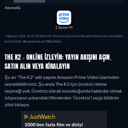
Abonelik
1 Sezon
HD
1 Ağustos 2026, 10:47:29 itibariyle 34 streaming servisinde güncelleme olup olmadığını
kontrol ettik.
Bir sorun mu var? Bize iletin.
THE K2 - ONLINE IZLEYIN: YAYIN AKIŞINI AÇIN,
SATIN ALIN VEYA KIRALAYIN
Şu an "The K2" adlı yapımı Amazon Prime Video üzerinden
seyredebilirsiniz.
Şu anda The K2 için ücretsiz izleme
seçeneği yok. Ücretsiz olarak sunulduğunda haberdar olmak
istiyorsanız yukarıdaki filtrelerden 'Ücretsiz'i seçip bildirim
zilini tıklayın.