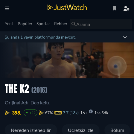
Yeni
Popüler
Sporlar
Rehber
Şu anda 1 yayın platformunda mevcut.
THE K2
(2016)
Orijinal Adı: Deo keitu
398.
67%
7.7 (13k)
16+
1sa 5dk
+22
Nereden izlenebilir
Ücretsiz izle
Bölüm